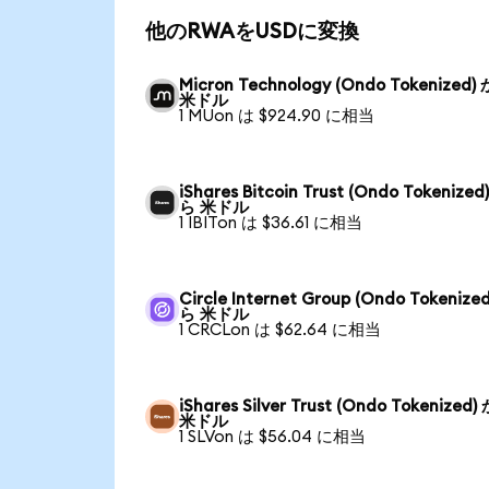
他のRWAをUSDに変換
Micron Technology (Ondo Tokenized)
米ドル
1 MUon は $924.90 に相当
iShares Bitcoin Trust (Ondo Tokenized
ら 米ドル
1 IBITon は $36.61 に相当
Circle Internet Group (Ondo Tokenize
ら 米ドル
1 CRCLon は $62.64 に相当
iShares Silver Trust (Ondo Tokenized
米ドル
1 SLVon は $56.04 に相当