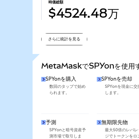
時価総額
$4524.48万
さらに統計を見る
さらに統計を見る
MetaMaskでSPYonを使
SPYonを購入
SPYonを売却
数回のタップで始め
SPYonを現金に交
られます。
します。
予測
無期限先物
SPYonと暗号資産予
最大50倍のレバレ
測市場で取引しま
ジでトークンをロ