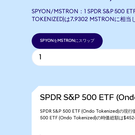
SPYON/MSTRON：1 SPDR S&P 500 ET
TOKENIZED)は7.9302 MSTRONに相
SPYONをMSTRONにスワップ
SPDR S&P 500 ETF (On
SPDR S&P 500 ETF (Ondo Tokenize
500 ETF (Ondo Tokenized)の時価総額は$