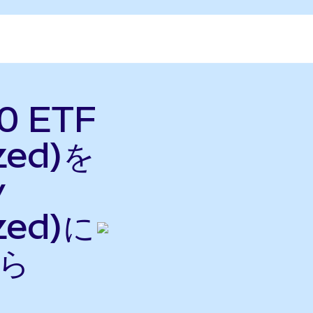
0 ETF
zed)を
y
zed)に
から