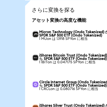
さらに変換を探る
アセット変換の高度な機能
Micron Technology (Ondo Tokenized)
SPDR S&P 500 ETF (Ondo Tokenized)
1 MUon は 1.1918 SPYon に相当
iShares Bitcoin Trust (Ondo Tokenized
ら SPDR S&P 500 ETF (Ondo Tokenized)
1 IBITon は 0.047175 SPYon に相当
Circle Internet Group (Ondo Tokenize
ら SPDR S&P 500 ETF (Ondo Tokenized)
1 CRCLon は 0.080716 SPYon に相当
iShares Silver Trust (Ondo Tokenized