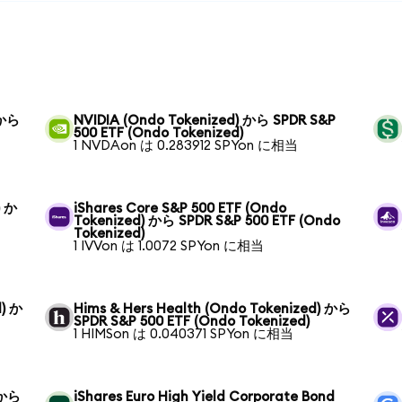
 から
NVIDIA (Ondo Tokenized) から SPDR S&P
500 ETF (Ondo Tokenized)
1 NVDAon は 0.283912 SPYon に相当
) か
iShares Core S&P 500 ETF (Ondo
Tokenized) から SPDR S&P 500 ETF (Ondo
Tokenized)
1 IVVon は 1.0072 SPYon に相当
d) か
Hims & Hers Health (Ondo Tokenized) から
SPDR S&P 500 ETF (Ondo Tokenized)
1 HIMSon は 0.040371 SPYon に相当
) から
iShares Euro High Yield Corporate Bond