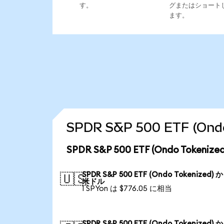
す。
グまたはショート
ます。
SPDR S&P 500 ETF (
SPDR S&P 500 ETF (Ondo Toke
SPDR S&P 500 ETF (Ondo Tokenized) 
🇺🇸
米ドル
1 SPYon は $776.05 に相当
SPDR S&P 500 ETF (Ondo Tokenized) 