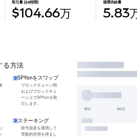
取引量
(24時間)
循環供給量
$104.66万
5.83
用する方法
取引
SPYonをスワップ
換
ブロックチェーン間
およびブロックチェ
ーン上でSPYonを取
引します。
15分
30分
ステーキング
ッ
暗号資産を運用して
ン
受動的所得を得まし