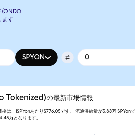
F (ONDO
当します
SPYON
do Tokenized)の最新市場情報
d)の現行価格は、1SPYonあたり$776.05です。 流通供給量が5.83万 SPYo
4524.48万となります。