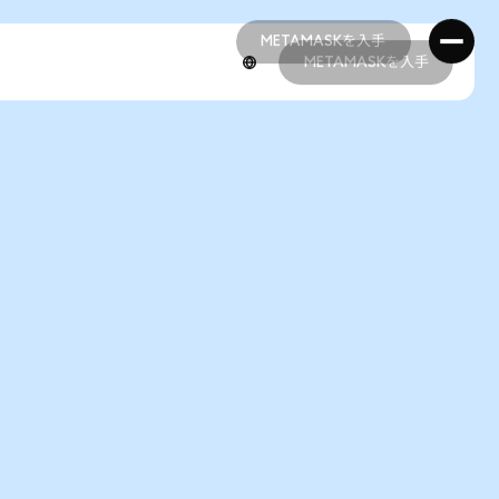
METAMASKを入手
METAMASKを入手
METAMASKを入手
METAMASKを入手