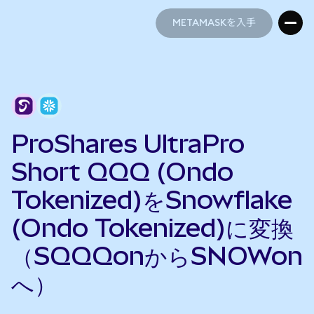
METAMASKを入手
METAMASKを入手
ProShares UltraPro
Short QQQ (Ondo
Tokenized)をSnowflake
(Ondo Tokenized)に変換
（SQQQonからSNOWon
へ）