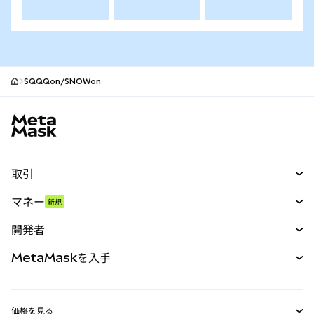
SQQQon/SNOWon
MetaMaskサイトフッター
取引
スワップ
マネー
新規
予測
新規
購入
開発者
パーペチュアル
新規
カード
ドキュメントを表示
MetaMaskを入手
RWA
mUSD
新規
ダッシュボード
トランザクションシールド
収益化
Smart Accounts Kit
Agent Wallet
新規
価格を見る