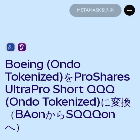
METAMASKを入手
METAMASKを入手
Boeing (Ondo
Tokenized)をProShares
UltraPro Short QQQ
(Ondo Tokenized)に変換
（BAonからSQQQon
へ）