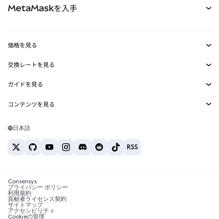
MetaMaskを入手
RWA
mUSD
新規
ダッシュボード
トランザクションシールド
収益化
Smart Accounts Kit
Agent Wallet
新規
価格を見る
埋め込みウォレット
Snaps
ビットコインの価格
交換レートを見る
MetaMask Connect
イーサリアムの価格
報酬
新規
BTC→USD
Solanaの価格
ガイドを見る
Snaps
セキュリティ
ETH→USD
BTCの購入
Shiba Inuの価格
USDT→INR
コンテンツを見る
Web3サービス
サポート
ETHの購入
Pepeの価格
ビットコインウォレット
BTC→USDT
SOLの購入
キャリア
Tetherの価格
Solanaウォレット
日本語
BTC→INR
PEPEの購入
お問い合わせ
USDCの価格
おすすめの暗号資産カード
ETH→USDT
USDTの購入
Chanlinkの価格
おすすめのモバイル暗号資産ウォレット
USDT→PHP
USDCの購入
Polymarketとは？
BTC→EUR
SHIBの購入
Consensys
税制関連ニュース
プライバシー ポリシー
利用規約
BNBの購入
貢献者ライセンス契約
暗号資産の購入方法は？
サイトマップ
アクセシビリティ
ビットコインを売るには？
Cookieの管理