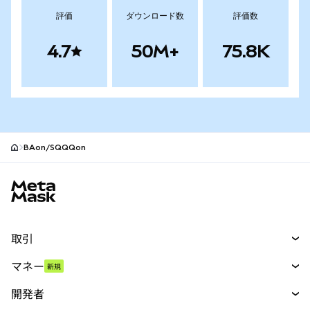
評価
ダウンロード数
評価数
4.7
50M+
75.8K
BAon/SQQQon
MetaMaskサイトフッター
取引
スワップ
マネー
新規
予測
新規
購入
開発者
パーペチュアル
新規
カード
ドキュメントを表示