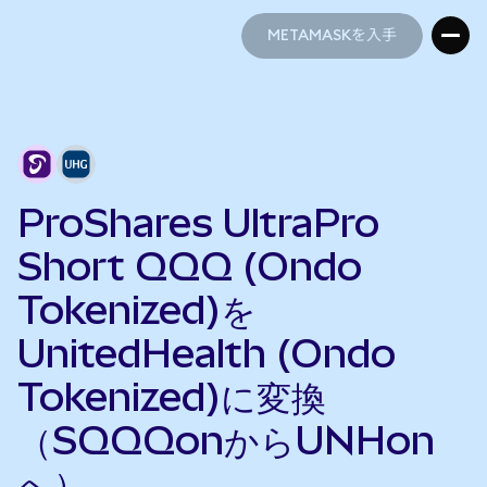
METAMASKを入手
METAMASKを入手
ProShares UltraPro
Short QQQ (Ondo
Tokenized)を
UnitedHealth (Ondo
Tokenized)に変換
（SQQQonからUNHon
へ）