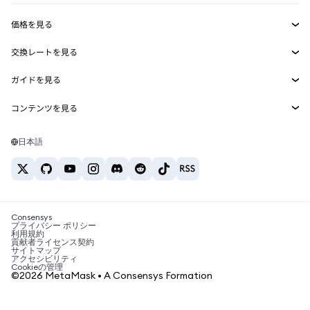
収益化
Smart Accounts Kit
Agent Wallet
新規
価格を見る
埋め込みウォレット
Snaps
ビットコインの価格
交換レートを見る
MetaMask Connect
イーサリアムの価格
報酬
新規
BTC→USD
Solanaの価格
ガイドを見る
Snaps
セキュリティ
ETH→USD
BTCの購入
Shiba Inuの価格
USDT→INR
コンテンツを見る
Web3サービス
サポート
ETHの購入
Pepeの価格
ビットコインウォレット
BTC→USDT
SOLの購入
キャリア
Tetherの価格
Solanaウォレット
日本語
BTC→INR
PEPEの購入
お問い合わせ
USDCの価格
おすすめの暗号資産カード
ETH→USDT
USDTの購入
Chanlinkの価格
おすすめのモバイル暗号資産ウォレット
USDT→PHP
USDCの購入
Polymarketとは？
BTC→EUR
SHIBの購入
Consensys
税制関連ニュース
プライバシー ポリシー
利用規約
BNBの購入
貢献者ライセンス契約
暗号資産の購入方法は？
サイトマップ
アクセシビリティ
ビットコインを売るには？
Cookieの管理
©2026 MetaMask • A Consensys Formation