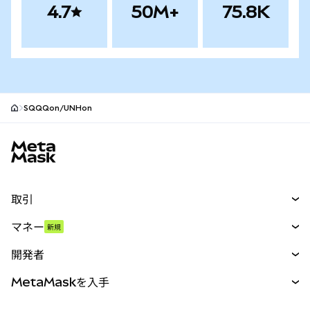
4.7
50M+
75.8K
SQQQon/UNHon
MetaMaskサイトフッター
取引
スワップ
マネー
新規
予測
新規
購入
開発者
パーペチュアル
新規
カード
ドキュメントを表示
MetaMaskを入手
RWA
mUSD
新規
ダッシュボード
トランザクションシールド