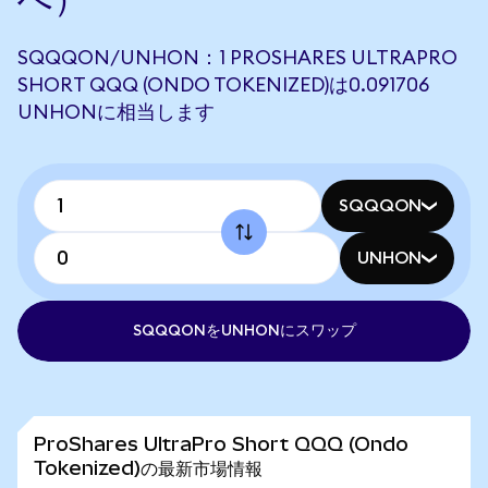
SQQQON/UNHON：1 PROSHARES ULTRAPRO
SHORT QQQ (ONDO TOKENIZED)は0.091706
UNHONに相当します
SQQQON
UNHON
SQQQONをUNHONにスワップ
ProShares UltraPro Short QQQ (Ondo
Tokenized)の最新市場情報