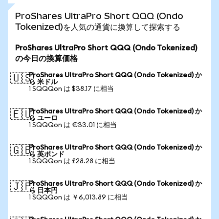
ProShares UltraPro Short QQQ (Ondo
Tokenized)を人気の通貨に換算して探索する
ProShares UltraPro Short QQQ (Ondo Tokenized)
の今日の換算価格
ProShares UltraPro Short QQQ (Ondo Tokenized) か
🇺🇸
ら 米ドル
1 SQQQon は $38.17 に相当
ProShares UltraPro Short QQQ (Ondo Tokenized) か
🇪🇺
ら ユーロ
1 SQQQon は €33.01 に相当
ProShares UltraPro Short QQQ (Ondo Tokenized) か
🇬🇧
ら 英ポンド
1 SQQQon は £28.28 に相当
ProShares UltraPro Short QQQ (Ondo Tokenized) か
🇯🇵
ら 日本円
1 SQQQon は ￥6,013.89 に相当