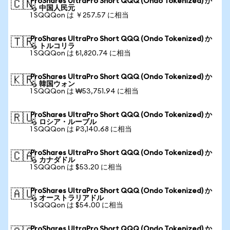
ProShares UltraPro Short QQQ (Ondo Tokenized) か
🇨🇳
ら 中国人民元
1 SQQQon は ￥257.57 に相当
ProShares UltraPro Short QQQ (Ondo Tokenized) か
🇹🇷
ら トルコリラ
1 SQQQon は ₺1,820.74 に相当
ProShares UltraPro Short QQQ (Ondo Tokenized) か
🇰🇷
ら 韓国ウォン
1 SQQQon は ₩53,751.94 に相当
ProShares UltraPro Short QQQ (Ondo Tokenized) か
🇷🇺
ら ロシア・ルーブル
1 SQQQon は ₽3,140.68 に相当
ProShares UltraPro Short QQQ (Ondo Tokenized) か
🇨🇦
ら カナダドル
1 SQQQon は $53.20 に相当
ProShares UltraPro Short QQQ (Ondo Tokenized) か
🇦🇺
ら オーストラリアドル
1 SQQQon は $54.00 に相当
ProShares UltraPro Short QQQ (Ondo Tokenized) か