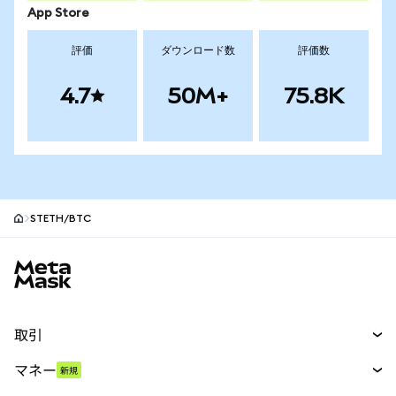
App Store
評価
ダウンロード数
評価数
4.7
50M+
75.8K
STETH/BTC
MetaMaskサイトフッター
取引
スワップ
マネー
新規
予測
新規
購入