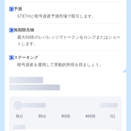
予測
STETHと暗号資産予測市場で取引します。
無期限先物
最大50倍のレバレッジでトークンをロングまたはショー
トします。
ステーキング
暗号資産を運用して受動的所得を得ましょう。
取引
15分
30分
1時間
4時間
1日