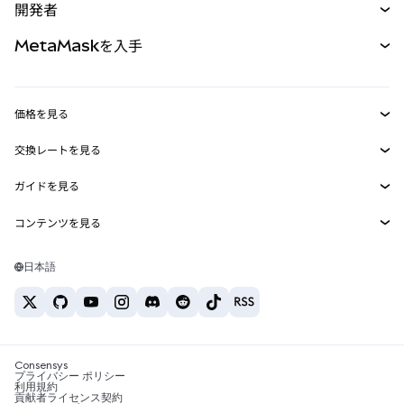
開発者
パーペチュアル
新規
カード
ドキュメントを表示
MetaMaskを入手
RWA
mUSD
新規
ダッシュボード
トランザクションシールド
収益化
Smart Accounts Kit
Agent Wallet
新規
価格を見る
埋め込みウォレット
Snaps
ビットコインの価格
交換レートを見る
MetaMask Connect
イーサリアムの価格
報酬
新規
BTC→USD
Solanaの価格
ガイドを見る
Snaps
セキュリティ
ETH→USD
BTCの購入
Shiba Inuの価格
USDT→INR
コンテンツを見る
Web3サービス
サポート
ETHの購入
Pepeの価格
ビットコインウォレット
BTC→USDT
SOLの購入
キャリア
Tetherの価格
Solanaウォレット
日本語
BTC→INR
PEPEの購入
お問い合わせ
USDCの価格
おすすめの暗号資産カード
ETH→USDT
USDTの購入
Chanlinkの価格
おすすめのモバイル暗号資産ウォレット
USDT→PHP
USDCの購入
Polymarketとは？
BTC→EUR
SHIBの購入
Consensys
税制関連ニュース
プライバシー ポリシー
利用規約
BNBの購入
貢献者ライセンス契約
暗号資産の購入方法は？