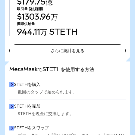
$179.75億
取引量
(24時間)
$1303.96万
循環供給量
944.11万
STETH
さらに統計を見る
さらに統計を見る
MetaMaskでSTETHを使用する方法
STETHを購入
数回のタップで始められます。
STETHを売却
STETHを現金に交換します。
STETHをスワップ