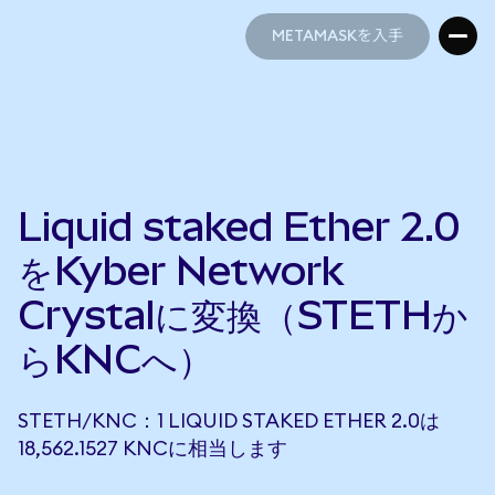
METAMASKを入手
METAMASKを入手
Liquid staked Ether 2.0
をKyber Network
Crystalに変換（STETHか
らKNCへ）
STETH/KNC：1 LIQUID STAKED ETHER 2.0は
18,562.1527 KNCに相当します