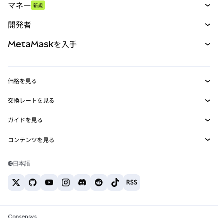
マネー
新規
予測
新規
購入
開発者
パーペチュアル
新規
カード
ドキュメントを表示
MetaMaskを入手
RWA
mUSD
新規
ダッシュボード
トランザクションシールド
収益化
Smart Accounts Kit
Agent Wallet
新規
価格を見る
埋め込みウォレット
Snaps
ビットコインの価格
交換レートを見る
MetaMask Connect
イーサリアムの価格
報酬
新規
BTC→USD
Solanaの価格
ガイドを見る
Snaps
セキュリティ
ETH→USD
BTCの購入
Shiba Inuの価格
USDT→INR
コンテンツを見る
Web3サービス
サポート
ETHの購入
Pepeの価格
ビットコインウォレット
BTC→USDT
SOLの購入
キャリア
Tetherの価格
Solanaウォレット
日本語
BTC→INR
PEPEの購入
お問い合わせ
USDCの価格
おすすめの暗号資産カード
ETH→USDT
USDTの購入
Chanlinkの価格
おすすめのモバイル暗号資産ウォレット
USDT→PHP
USDCの購入
Polymarketとは？
BTC→EUR
SHIBの購入
Consensys