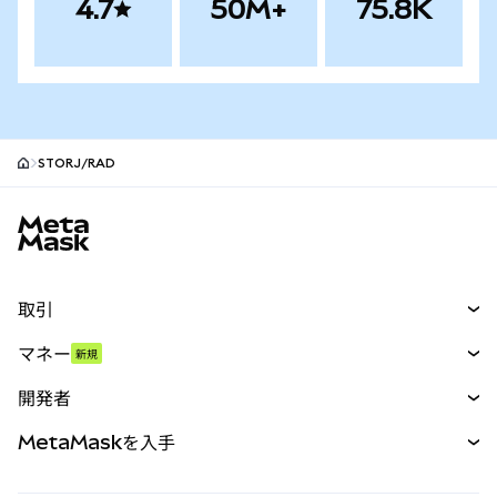
4.7
50M+
75.8K
STORJ/RAD
MetaMaskサイトフッター
取引
スワップ
マネー
新規
予測
新規
購入
開発者
パーペチュアル
新規
カード
ドキュメントを表示
MetaMaskを入手
RWA
mUSD
新規
ダッシュボード
トランザクションシールド
収益化