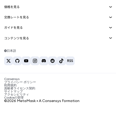
Smart Accounts Kit
Agent Wallet
新規
価格を見る
埋め込みウォレット
Snaps
ビットコインの価格
交換レートを見る
MetaMask Connect
イーサリアムの価格
報酬
新規
BTC→USD
Solanaの価格
ガイドを見る
Snaps
セキュリティ
ETH→USD
BTCの購入
Shiba Inuの価格
USDT→INR
コンテンツを見る
Web3サービス
サポート
ETHの購入
Pepeの価格
ビットコインウォレット
BTC→USDT
SOLの購入
キャリア
Tetherの価格
Solanaウォレット
日本語
BTC→INR
PEPEの購入
お問い合わせ
USDCの価格
おすすめの暗号資産カード
ETH→USDT
USDTの購入
Chanlinkの価格
おすすめのモバイル暗号資産ウォレット
USDT→PHP
USDCの購入
Polymarketとは？
BTC→EUR
SHIBの購入
Consensys
税制関連ニュース
プライバシー ポリシー
利用規約
BNBの購入
貢献者ライセンス契約
暗号資産の購入方法は？
サイトマップ
アクセシビリティ
ビットコインを売るには？
Cookieの管理
©2026 MetaMask • A Consensys Formation