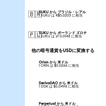
SUKU から ブラジル・レアル
🇧🇷
1 SUKU は R$0.0203 に相当
SUKU から ポーランド ズロチ
🇵🇱
1 SUKU は zł 0.0148 に相当
他の暗号通貨をUSDに変換する
Orion から 米ドル
1 ORN は $0.0266 に相当
DerivaDAO から 米ドル
1 DDX は $0.0496 に相当
Perpetual から 米ドル