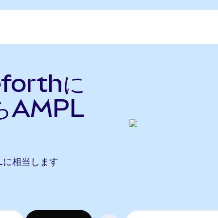
forthに
らAMPL
AMPLに相当します