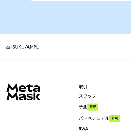
SUKU/AMPL
MetaMaskサイトフッター
取引
スワップ
予測
新規
パーペチュアル
新規
RWA