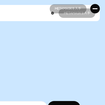
METAMASKを入手
METAMASKを入手
METAMASKを入手
METAMASKを入手