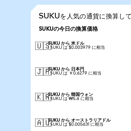
SUKUを人気の通貨に換算し
SUKUの今日の換算価格
SUKU から 米ドル
🇺🇸
1 SUKU は $0.003979 に相当
SUKU から 日本円
🇯🇵
1 SUKU は ￥0.6279 に相当
SUKU から 韓国ウォン
🇰🇷
1 SUKU は ₩5.6 に相当
SUKU から オーストラリアドル
🇦🇺
1 SUKU は $0.005631 に相当