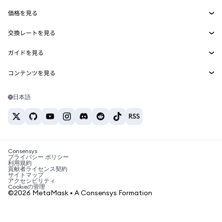
Smart Accounts Kit
Agent Wallet
新規
価格を見る
埋め込みウォレット
Snaps
ビットコインの価格
交換レートを見る
MetaMask Connect
イーサリアムの価格
報酬
新規
BTC→USD
Solanaの価格
ガイドを見る
Snaps
セキュリティ
ETH→USD
BTCの購入
Shiba Inuの価格
USDT→INR
コンテンツを見る
Web3サービス
サポート
ETHの購入
Pepeの価格
ビットコインウォレット
BTC→USDT
SOLの購入
キャリア
Tetherの価格
Solanaウォレット
日本語
BTC→INR
PEPEの購入
お問い合わせ
USDCの価格
おすすめの暗号資産カード
ETH→USDT
USDTの購入
Chanlinkの価格
おすすめのモバイル暗号資産ウォレット
USDT→PHP
USDCの購入
Polymarketとは？
BTC→EUR
SHIBの購入
Consensys
税制関連ニュース
プライバシー ポリシー
利用規約
BNBの購入
貢献者ライセンス契約
暗号資産の購入方法は？
サイトマップ
アクセシビリティ
ビットコインを売るには？
Cookieの管理
©2026 MetaMask • A Consensys Formation