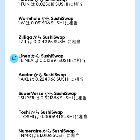
FunFair から SushiSwap
1 FUN は 0.025618 SUSHI に相当
Wormhole から SushiSwap
1 W は 0.051606 SUSHI に相当
Zilliqa から SushiSwap
1 ZIL は 0.014395 SUSHI に相当
Linea から SushiSwap
1 LINEA は 0.013691 SUSHI に相当
Axelar から SushiSwap
1 AXL は 0.224968 SUSHI に相当
SuperVerse から SushiSwap
1 SUPER は 0.521386 SUSHI に相当
Toshi から SushiSwap
1 TOSHI は 0.000641 SUSHI に相当
Numeraire から SushiSwap
1 NMR は 51.0106 SUSHI に相当