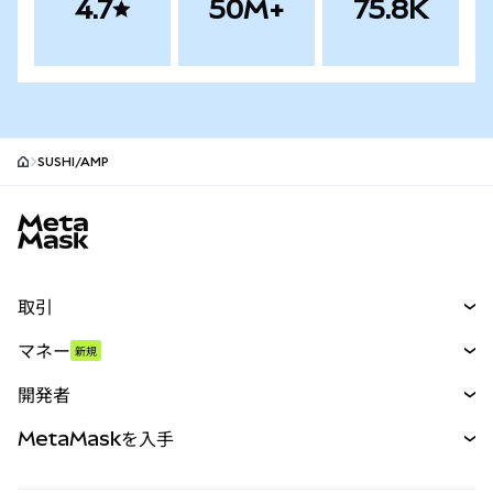
4.7
50M+
75.8K
SUSHI/AMP
MetaMaskサイトフッター
取引
スワップ
マネー
新規
予測
新規
購入
開発者
パーペチュアル
新規
カード
ドキュメントを表示
MetaMaskを入手
RWA
mUSD
新規
ダッシュボード
トランザクションシールド
収益化