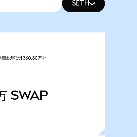
SETH
時価総額は$360.30万と
万
SWAP