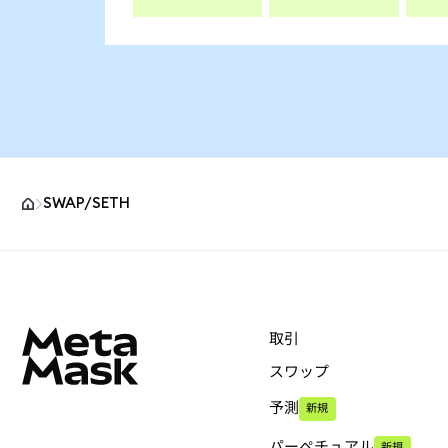
SWAP/SETH
MetaMaskサイトフッター
取引
スワップ
予測
新規
パーペチュアル
新規