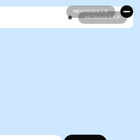
METAMASKを入手
METAMASKを入手
METAMASKを入手
METAMASKを入手