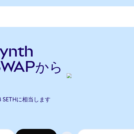
ynth
SWAPから
108 SETHに相当します