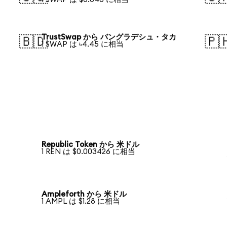
TrustSwap から バングラデシュ・タカ
🇧🇩
🇵
1 SWAP は ৳4.45 に相当
Republic Token から 米ドル
1 REN は $0.003426 に相当
Ampleforth から 米ドル
1 AMPL は $1.28 に相当