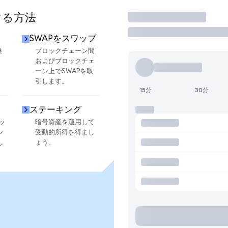
する方法
取引
SWAPをスワップ
換
ブロックチェーン間
およびブロックチェ
ーン上でSWAPを取
引します。
15分
30分
ステーキング
ッ
暗号資産を運用して
ン
受動的所得を得まし
し
ょう。