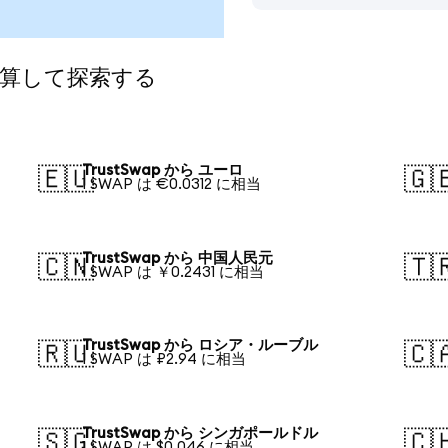
換算して探索する
TrustSwap から ユーロ
🇪🇺
🇬
1 SWAP は €0.0312 に相当
TrustSwap から 中国人民元
🇨🇳
🇹
1 SWAP は ￥0.2431 に相当
TrustSwap から ロシア・ルーブル
🇷🇺
🇨
1 SWAP は ₽2.94 に相当
TrustSwap から シンガポールドル
🇸🇬
🇨
1 SWAP は $0.046 に相当