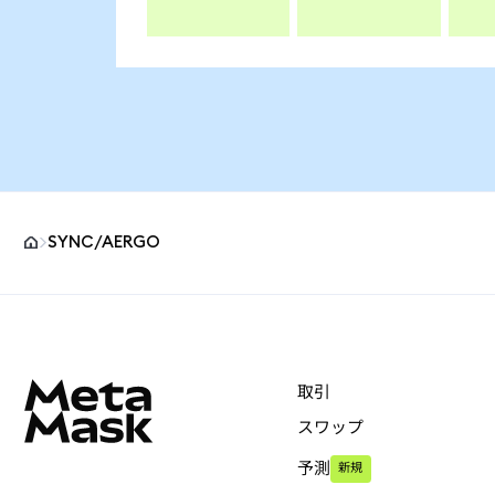
SYNC/AERGO
MetaMaskサイトフッター
取引
スワップ
予測
新規