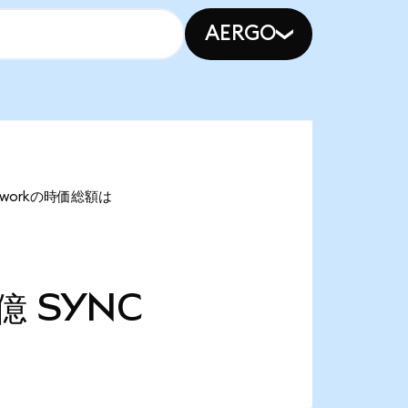
AERGO
etworkの時価総額は
6億
SYNC