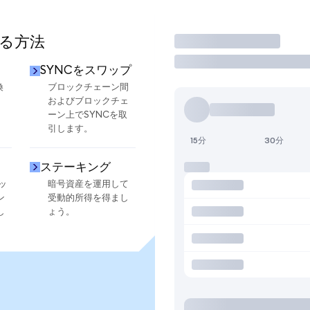
する方法
取引
SYNCをスワップ
換
ブロックチェーン間
およびブロックチェ
ーン上でSYNCを取
引します。
15分
30分
ステーキング
ッ
暗号資産を運用して
ン
受動的所得を得まし
し
ょう。