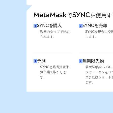
さらに統計を見る
MetaMaskでSYNCを使用
SYNCを購入
SYNCを売却
数回のタップで始め
SYNCを現金に交
られます。
します。
予測
無期限先物
SYNCと暗号資産予
最大50倍のレバレ
測市場で取引しま
ジでトークンをロ
す。
グまたはショート
ます。