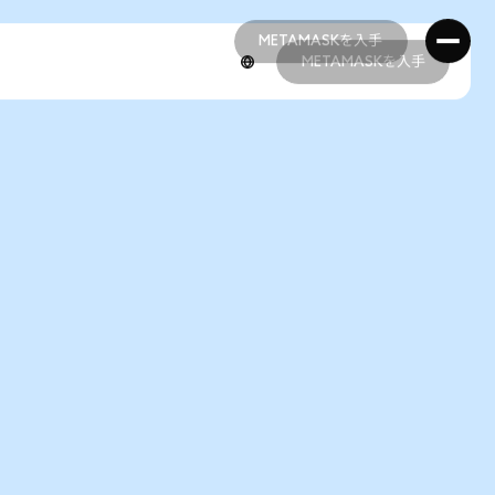
METAMASKを入手
METAMASKを入手
METAMASKを入手
METAMASKを入手