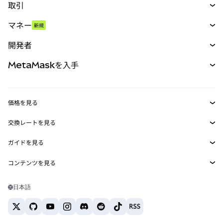
取引
スワップ
マネー
新規
予測
新規
購入
開発者
パーペチュアル
新規
カード
ドキュメントを表示
MetaMaskを入手
RWA
mUSD
新規
ダッシュボード
トランザクションシールド
収益化
Smart Accounts Kit
Agent Wallet
新規
価格を見る
埋め込みウォレット
Snaps
ビットコインの価格
交換レートを見る
MetaMask Connect
イーサリアムの価格
報酬
新規
BTC→USD
Solanaの価格
ガイドを見る
Snaps
セキュリティ
ETH→USD
BTCの購入
Shiba Inuの価格
USDT→INR
コンテンツを見る
Web3サービス
サポート
ETHの購入
Pepeの価格
ビットコインウォレット
BTC→USDT
SOLの購入
キャリア
Tetherの価格
Solanaウォレット
日本語
BTC→INR
PEPEの購入
お問い合わせ
USDCの価格
おすすめの暗号資産カード
ETH→USDT
USDTの購入
Chanlinkの価格
おすすめのモバイル暗号資産ウォレット
USDT→PHP