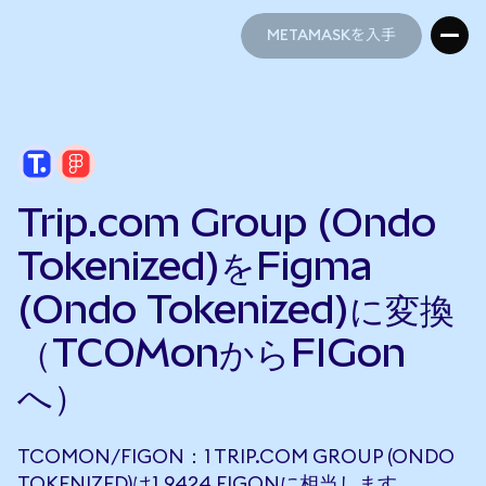
METAMASKを入手
METAMASKを入手
Trip.com Group (Ondo
Tokenized)をFigma
(Ondo Tokenized)に変換
（TCOMonからFIGon
へ）
TCOMON/FIGON：1 TRIP.COM GROUP (ONDO
TOKENIZED)は1.9424 FIGONに相当します