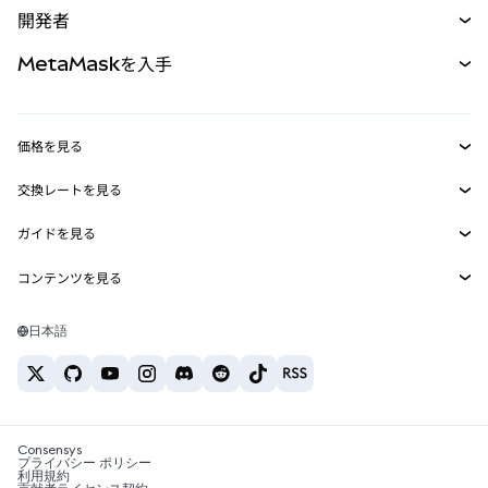
開発者
パーペチュアル
新規
カード
ドキュメントを表示
MetaMaskを入手
RWA
mUSD
新規
ダッシュボード
トランザクションシールド
収益化
Smart Accounts Kit
Agent Wallet
新規
価格を見る
埋め込みウォレット
Snaps
ビットコインの価格
交換レートを見る
MetaMask Connect
イーサリアムの価格
報酬
新規
BTC→USD
Solanaの価格
ガイドを見る
Snaps
セキュリティ
ETH→USD
BTCの購入
Shiba Inuの価格
USDT→INR
コンテンツを見る
Web3サービス
サポート
ETHの購入
Pepeの価格
ビットコインウォレット
BTC→USDT
SOLの購入
キャリア
Tetherの価格
Solanaウォレット
日本語
BTC→INR
PEPEの購入
お問い合わせ
USDCの価格
おすすめの暗号資産カード
ETH→USDT
USDTの購入
Chanlinkの価格
おすすめのモバイル暗号資産ウォレット
USDT→PHP
USDCの購入
Polymarketとは？
BTC→EUR
SHIBの購入
Consensys
税制関連ニュース
プライバシー ポリシー
利用規約
BNBの購入