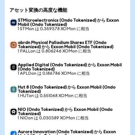
アセット変換の高度な機能
STMicroelectronics (Ondo Tokenized) から Exxon
Mobil (Ondo Tokenized)
1 STMon は 0.359378 XOMon に相当
abrdn Physical Palladium Shares ETF (Ondo
Tokenized) から Exxon Mobil (Ondo Tokenized)
1 PALLon は 0.806246 XOMon に相当
Applied Digital (Ondo Tokenized) から Exxon Mobil
(Ondo Tokenized)
1 APLDon は 0.186786 XOMon に相当
Hut 8 (Ondo Tokenized) から Exxon Mobil (Ondo
Tokenized)
1 HUTon は 0.551068 XOMon に相当
NIO (Ondo Tokenized) から Exxon Mobil (Ondo
Tokenized)
1 NIOon は 0.030389 XOMon に相当
Aurora Innovation (Ondo Tokenized) から Exxon