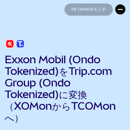
METAMASKを入手
METAMASKを入手
Exxon Mobil (Ondo
Tokenized)をTrip.com
Group (Ondo
Tokenized)に変換
（XOMonからTCOMon
へ）