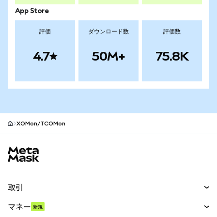
App Store
評価
ダウンロード数
評価数
4.7
50M+
75.8K
XOMon/TCOMon
MetaMaskサイトフッター
取引
スワップ
マネー
新規
予測
新規
購入