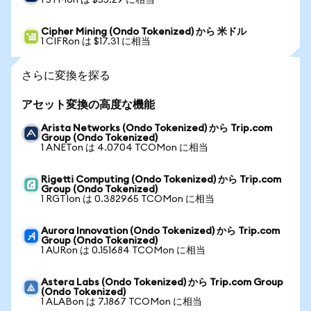
1 STMon は $55.29 に相当
Cipher Mining (Ondo Tokenized) から 米ドル
1 CIFRon は $17.31 に相当
さらに変換を探る
アセット変換の高度な機能
Arista Networks (Ondo Tokenized) から Trip.com
Group (Ondo Tokenized)
1 ANETon は 4.0704 TCOMon に相当
Rigetti Computing (Ondo Tokenized) から Trip.com
Group (Ondo Tokenized)
1 RGTIon は 0.382965 TCOMon に相当
Aurora Innovation (Ondo Tokenized) から Trip.com
Group (Ondo Tokenized)
1 AURon は 0.151684 TCOMon に相当
Astera Labs (Ondo Tokenized) から Trip.com Group
(Ondo Tokenized)
1 ALABon は 7.1867 TCOMon に相当