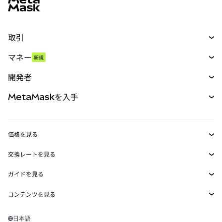
取引
スワップ
マネー
新規
予測
新規
購入
開発者
パーペチュアル
新規
カード
ドキュメントを表示
MetaMaskを入手
RWA
mUSD
新規
ダッシュボード
トランザクションシールド
収益化
Smart Accounts Kit
Agent Wallet
新規
価格を見る
埋め込みウォレット
Snaps
ビットコインの価格
交換レートを見る
MetaMask Connect
イーサリアムの価格
報酬
新規
BTC→USD
Solanaの価格
ガイドを見る
Snaps
セキュリティ
ETH→USD
BTCの購入
Shiba Inuの価格
USDT→INR
コンテンツを見る
Web3サービス
サポート
ETHの購入
Pepeの価格
ビットコインウォレット
BTC→USDT
SOLの購入
キャリア
Tetherの価格
Solanaウォレット
日本語