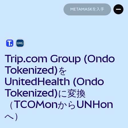
METAMASKを入手
METAMASKを入手
Trip.com Group (Ondo
Tokenized)を
UnitedHealth (Ondo
Tokenized)に変換
（TCOMonからUNHon
へ）