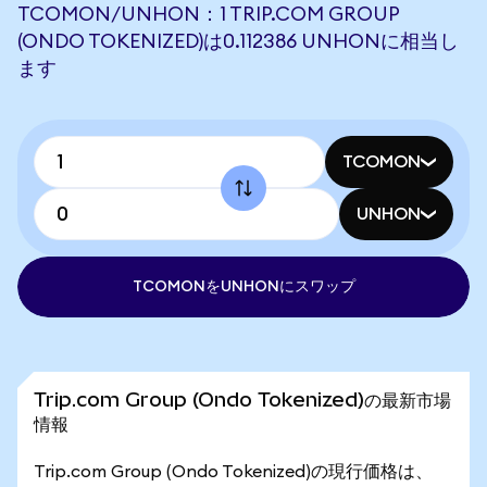
TCOMON/UNHON：1 TRIP.COM GROUP
(ONDO TOKENIZED)は0.112386 UNHONに相当し
ます
TCOMON
UNHON
TCOMONをUNHONにスワップ
Trip.com Group (Ondo Tokenized)の最新市場
情報
Trip.com Group (Ondo Tokenized)の現行価格は、