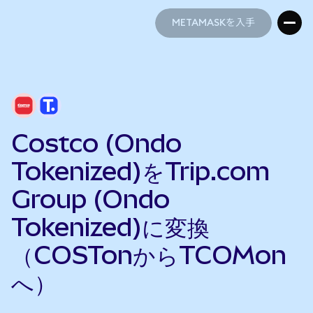
METAMASKを入手
METAMASKを入手
Costco (Ondo
Tokenized)をTrip.com
Group (Ondo
Tokenized)に変換
（COSTonからTCOMon
へ）