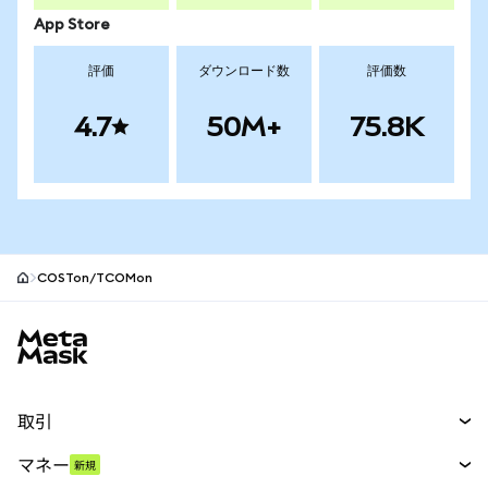
App Store
評価
ダウンロード数
評価数
4.7
50M+
75.8K
COSTon/TCOMon
MetaMaskサイトフッター
取引
スワップ
マネー
新規
予測
新規
購入