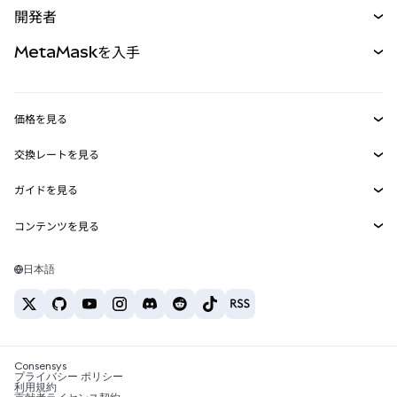
開発者
パーペチュアル
新規
カード
ドキュメントを表示
MetaMaskを入手
RWA
mUSD
新規
ダッシュボード
トランザクションシールド
収益化
Smart Accounts Kit
Agent Wallet
新規
価格を見る
埋め込みウォレット
Snaps
ビットコインの価格
交換レートを見る
MetaMask Connect
イーサリアムの価格
報酬
新規
BTC→USD
Solanaの価格
ガイドを見る
Snaps
セキュリティ
ETH→USD
BTCの購入
Shiba Inuの価格
USDT→INR
コンテンツを見る
Web3サービス
サポート
ETHの購入
Pepeの価格
ビットコインウォレット
BTC→USDT
SOLの購入
キャリア
Tetherの価格
Solanaウォレット
日本語
BTC→INR
PEPEの購入
お問い合わせ
USDCの価格
おすすめの暗号資産カード
ETH→USDT
USDTの購入
Chanlinkの価格
おすすめのモバイル暗号資産ウォレット
USDT→PHP
USDCの購入
Polymarketとは？
BTC→EUR
SHIBの購入
Consensys
税制関連ニュース
プライバシー ポリシー
利用規約
BNBの購入