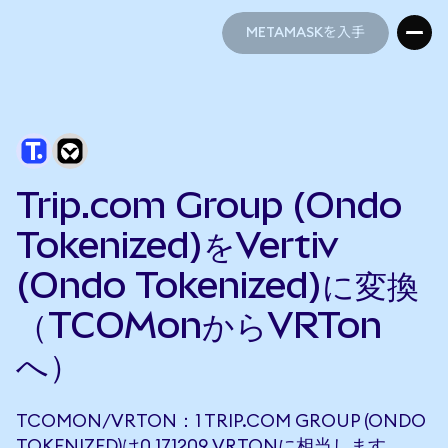
METAMASKを入手
METAMASKを入手
Trip.com Group (Ondo
Tokenized)をVertiv
(Ondo Tokenized)に変換
（TCOMonからVRTon
へ）
TCOMON/VRTON：1 TRIP.COM GROUP (ONDO
TOKENIZED)は0.171209 VRTONに相当します