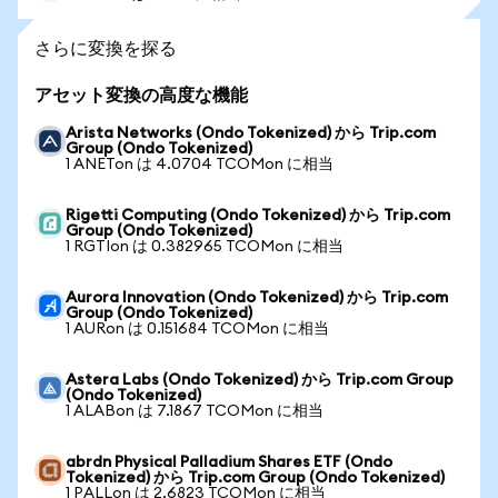
さらに変換を探る
アセット変換の高度な機能
Arista Networks (Ondo Tokenized) から Trip.com
Group (Ondo Tokenized)
1 ANETon は 4.0704 TCOMon に相当
Rigetti Computing (Ondo Tokenized) から Trip.com
Group (Ondo Tokenized)
1 RGTIon は 0.382965 TCOMon に相当
Aurora Innovation (Ondo Tokenized) から Trip.com
Group (Ondo Tokenized)
1 AURon は 0.151684 TCOMon に相当
Astera Labs (Ondo Tokenized) から Trip.com Group
(Ondo Tokenized)
1 ALABon は 7.1867 TCOMon に相当
abrdn Physical Palladium Shares ETF (Ondo
Tokenized) から Trip.com Group (Ondo Tokenized)
1 PALLon は 2.6823 TCOMon に相当