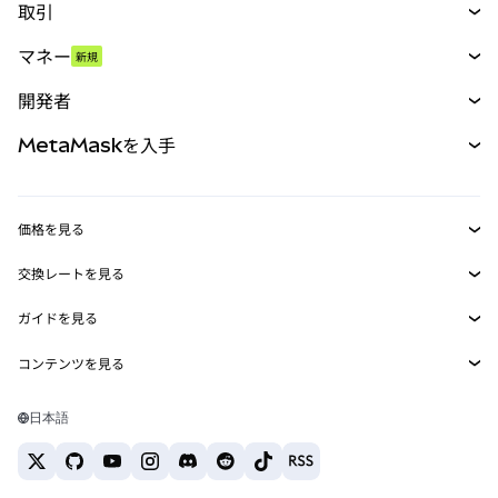
取引
スワップ
マネー
新規
予測
新規
購入
開発者
パーペチュアル
新規
カード
ドキュメントを表示
MetaMaskを入手
RWA
mUSD
新規
ダッシュボード
トランザクションシールド
収益化
Smart Accounts Kit
Agent Wallet
新規
価格を見る
埋め込みウォレット
Snaps
ビットコインの価格
交換レートを見る
MetaMask Connect
イーサリアムの価格
報酬
新規
BTC→USD
Solanaの価格
ガイドを見る
Snaps
セキュリティ
ETH→USD
BTCの購入
Shiba Inuの価格
USDT→INR
コンテンツを見る
Web3サービス
サポート
ETHの購入
Pepeの価格
ビットコインウォレット
BTC→USDT
SOLの購入
キャリア
Tetherの価格
Solanaウォレット
日本語
BTC→INR
PEPEの購入
お問い合わせ
USDCの価格
おすすめの暗号資産カード
ETH→USDT
USDTの購入
Chanlinkの価格
おすすめのモバイル暗号資産ウォレット
USDT→PHP