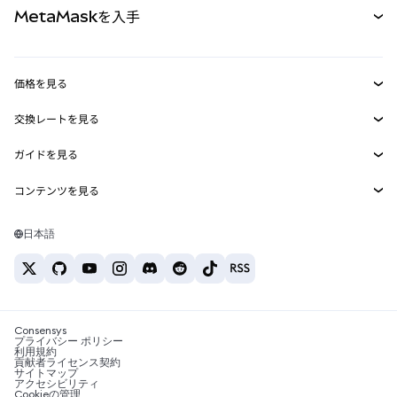
MetaMaskを入手
RWA
mUSD
新規
ダッシュボード
トランザクションシールド
収益化
Smart Accounts Kit
Agent Wallet
新規
価格を見る
埋め込みウォレット
Snaps
ビットコインの価格
交換レートを見る
MetaMask Connect
イーサリアムの価格
報酬
新規
BTC→USD
Solanaの価格
ガイドを見る
Snaps
セキュリティ
ETH→USD
BTCの購入
Shiba Inuの価格
USDT→INR
コンテンツを見る
Web3サービス
サポート
ETHの購入
Pepeの価格
ビットコインウォレット
BTC→USDT
SOLの購入
キャリア
Tetherの価格
Solanaウォレット
日本語
BTC→INR
PEPEの購入
お問い合わせ
USDCの価格
おすすめの暗号資産カード
ETH→USDT
USDTの購入
Chanlinkの価格
おすすめのモバイル暗号資産ウォレット
USDT→PHP
USDCの購入
Polymarketとは？
BTC→EUR
SHIBの購入
Consensys
税制関連ニュース
プライバシー ポリシー
利用規約
BNBの購入
貢献者ライセンス契約
暗号資産の購入方法は？
サイトマップ
アクセシビリティ
ビットコインを売るには？
Cookieの管理