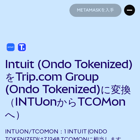
METAMASKを入手
METAMASKを入手
Intuit (Ondo Tokenized)
をTrip.com Group
(Ondo Tokenized)に変換
（INTUonからTCOMon
へ）
INTUON/TCOMON：1 INTUIT (ONDO
TOKENIZED)は7.1248 TCOMONに相当します