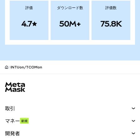
評価
ダウンロード数
評価数
4.7
50M+
75.8K
INTUon/TCOMon
MetaMaskサイトフッター
取引
スワップ
マネー
新規
予測
新規
購入
開発者
パーペチュアル
新規
カード
ドキュメントを表示