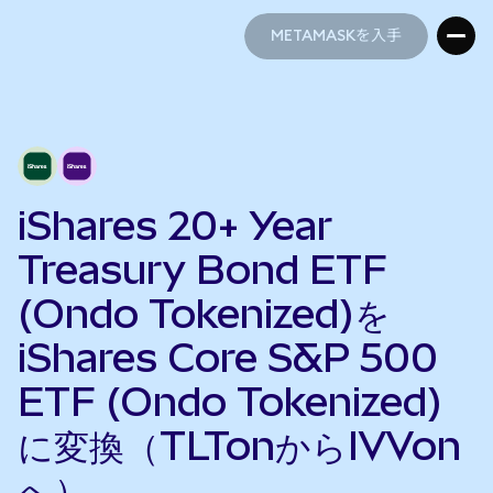
METAMASKを入手
METAMASKを入手
iShares 20+ Year
Treasury Bond ETF
(Ondo Tokenized)を
iShares Core S&P 500
ETF (Ondo Tokenized)
に変換（TLTonからIVVon
へ）