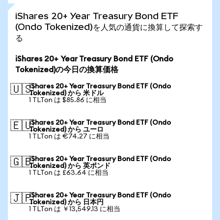
iShares 20+ Year Treasury Bond ETF
(Ondo Tokenized)を人気の通貨に換算して探索す
る
iShares 20+ Year Treasury Bond ETF (Ondo
Tokenized)の今日の換算価格
iShares 20+ Year Treasury Bond ETF (Ondo
🇺🇸
Tokenized) から 米ドル
1 TLTon は $85.86 に相当
iShares 20+ Year Treasury Bond ETF (Ondo
🇪🇺
Tokenized) から ユーロ
1 TLTon は €74.27 に相当
iShares 20+ Year Treasury Bond ETF (Ondo
🇬🇧
Tokenized) から 英ポンド
1 TLTon は £63.64 に相当
iShares 20+ Year Treasury Bond ETF (Ondo
🇯🇵
Tokenized) から 日本円
1 TLTon は ￥13,549.13 に相当