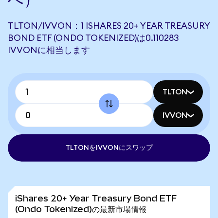
TLTON/IVVON：1 ISHARES 20+ YEAR TREASURY
BOND ETF (ONDO TOKENIZED)は0.110283
IVVONに相当します
TLTON
IVVON
TLTONをIVVONにスワップ
iShares 20+ Year Treasury Bond ETF
(Ondo Tokenized)の最新市場情報