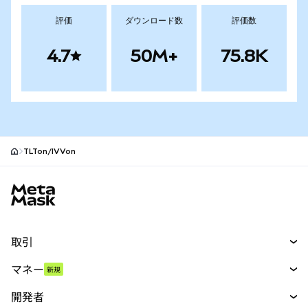
評価
ダウンロード数
評価数
4.7
50M+
75.8K
TLTon/IVVon
MetaMaskサイトフッター
取引
スワップ
マネー
新規
予測
新規
購入
開発者
パーペチュアル
新規