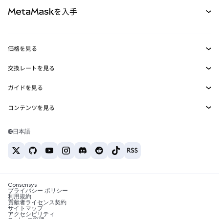
カード
ドキュメントを表示
MetaMaskを入手
RWA
mUSD
新規
ダッシュボード
トランザクションシールド
収益化
Smart Accounts Kit
Agent Wallet
新規
価格を見る
埋め込みウォレット
Snaps
ビットコインの価格
交換レートを見る
MetaMask Connect
イーサリアムの価格
報酬
新規
BTC→USD
Solanaの価格
ガイドを見る
Snaps
セキュリティ
ETH→USD
BTCの購入
Shiba Inuの価格
USDT→INR
コンテンツを見る
Web3サービス
サポート
ETHの購入
Pepeの価格
ビットコインウォレット
BTC→USDT
SOLの購入
キャリア
Tetherの価格
Solanaウォレット
日本語
BTC→INR
PEPEの購入
お問い合わせ
USDCの価格
おすすめの暗号資産カード
ETH→USDT
USDTの購入
Chanlinkの価格
おすすめのモバイル暗号資産ウォレット
USDT→PHP
USDCの購入
Polymarketとは？
BTC→EUR
SHIBの購入
Consensys
税制関連ニュース
プライバシー ポリシー
利用規約
BNBの購入
貢献者ライセンス契約
暗号資産の購入方法は？
サイトマップ
アクセシビリティ
ビットコインを売るには？