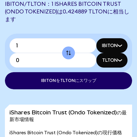
IBITON/TLTON：1 ISHARES BITCOIN TRUST
(ONDO TOKENIZED)は0.424889 TLTONに相当し
ます
IBITON
TLTON
IBITONをTLTONにスワップ
iShares Bitcoin Trust (Ondo Tokenized)の最
新市場情報
iShares Bitcoin Trust (Ondo Tokenized)の現行価格