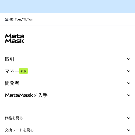
IBITon/TLTon
MetaMaskサイトフッター
取引
スワップ
マネー
新規
予測
新規
購入
開発者
パーペチュアル
新規
カード
ドキュメントを表示
MetaMaskを入手
RWA
mUSD
新規
ダッシュボード
トランザクションシールド
収益化
Smart Accounts Kit
Agent Wallet
新規
価格を見る
埋め込みウォレット
Snaps
ビットコインの価格
交換レートを見る
MetaMask Connect
イーサリアムの価格
報酬
新規