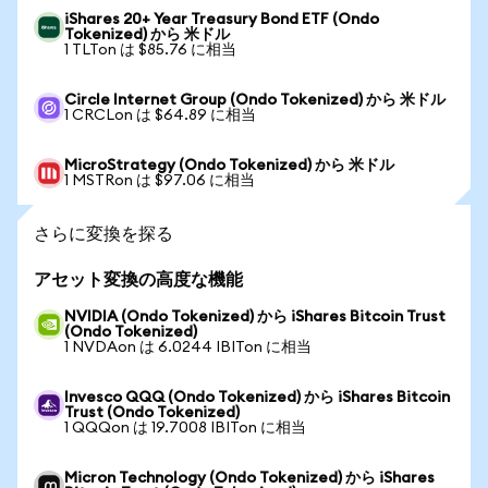
iShares 20+ Year Treasury Bond ETF (Ondo
Tokenized) から 米ドル
1 TLTon は $85.76 に相当
Circle Internet Group (Ondo Tokenized) から 米ドル
1 CRCLon は $64.89 に相当
MicroStrategy (Ondo Tokenized) から 米ドル
1 MSTRon は $97.06 に相当
さらに変換を探る
アセット変換の高度な機能
NVIDIA (Ondo Tokenized) から iShares Bitcoin Trust
(Ondo Tokenized)
1 NVDAon は 6.0244 IBITon に相当
Invesco QQQ (Ondo Tokenized) から iShares Bitcoin
Trust (Ondo Tokenized)
1 QQQon は 19.7008 IBITon に相当
Micron Technology (Ondo Tokenized) から iShares