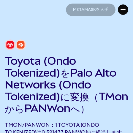
METAMASKを入手
METAMASKを入手
Toyota (Ondo
Tokenized)をPalo Alto
Networks (Ondo
Tokenized)に変換（TMon
からPANWonへ）
TMON/PANWON：1 TOYOTA (ONDO
TOKENIZED)は0.521477 PANWONに相当します