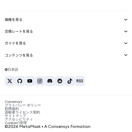
mUSD
新規
ダッシュボード
トランザクションシールド
収益化
Smart Accounts Kit
Agent Wallet
新規
価格を見る
埋め込みウォレット
Snaps
ビットコインの価格
交換レートを見る
MetaMask Connect
イーサリアムの価格
報酬
新規
BTC→USD
Solanaの価格
ガイドを見る
Snaps
セキュリティ
ETH→USD
BTCの購入
Shiba Inuの価格
USDT→INR
コンテンツを見る
Web3サービス
サポート
ETHの購入
Pepeの価格
ビットコインウォレット
BTC→USDT
SOLの購入
キャリア
Tetherの価格
Solanaウォレット
日本語
BTC→INR
PEPEの購入
お問い合わせ
USDCの価格
おすすめの暗号資産カード
ETH→USDT
USDTの購入
Chanlinkの価格
おすすめのモバイル暗号資産ウォレット
USDT→PHP
USDCの購入
Polymarketとは？
BTC→EUR
SHIBの購入
Consensys
税制関連ニュース
プライバシー ポリシー
利用規約
BNBの購入
貢献者ライセンス契約
暗号資産の購入方法は？
サイトマップ
アクセシビリティ
ビットコインを売るには？
Cookieの管理
©2026 MetaMask • A Consensys Formation