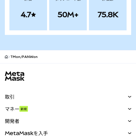
4.7
50M+
75.8K
TMon/PANWon
MetaMaskサイトフッター
取引
スワップ
マネー
新規
予測
新規
購入
開発者
パーペチュアル
新規
カード
ドキュメントを表示
MetaMaskを入手
RWA