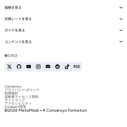
Smart Accounts Kit
Agent Wallet
新規
価格を見る
埋め込みウォレット
Snaps
ビットコインの価格
交換レートを見る
MetaMask Connect
イーサリアムの価格
報酬
新規
BTC→USD
Solanaの価格
ガイドを見る
Snaps
セキュリティ
ETH→USD
BTCの購入
Shiba Inuの価格
USDT→INR
コンテンツを見る
Web3サービス
サポート
ETHの購入
Pepeの価格
ビットコインウォレット
BTC→USDT
SOLの購入
キャリア
Tetherの価格
Solanaウォレット
日本語
BTC→INR
PEPEの購入
お問い合わせ
USDCの価格
おすすめの暗号資産カード
ETH→USDT
USDTの購入
Chanlinkの価格
おすすめのモバイル暗号資産ウォレット
USDT→PHP
USDCの購入
Polymarketとは？
BTC→EUR
SHIBの購入
Consensys
税制関連ニュース
プライバシー ポリシー
利用規約
BNBの購入
貢献者ライセンス契約
暗号資産の購入方法は？
サイトマップ
アクセシビリティ
ビットコインを売るには？
Cookieの管理
©2026 MetaMask • A Consensys Formation