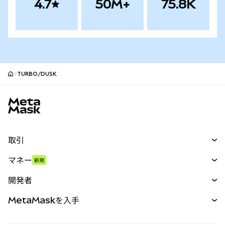
4.7
50M+
75.8K
TURBO/DUSK
MetaMaskサイトフッター
取引
スワップ
マネー
新規
予測
新規
購入
開発者
パーペチュアル
新規
カード
ドキュメントを表示
MetaMaskを入手
RWA
mUSD
新規
ダッシュボード
トランザクションシールド
収益化