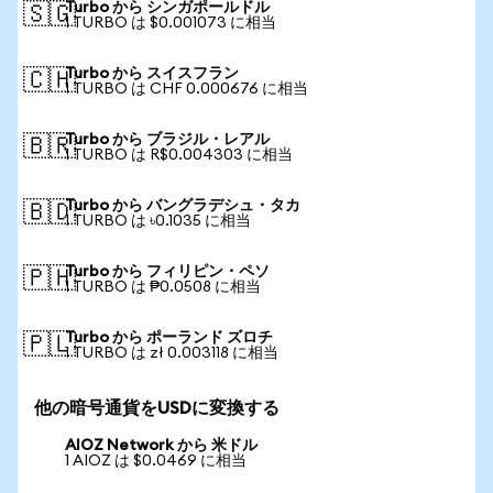
Turbo から シンガポールドル
🇸🇬
1 TURBO は $0.001073 に相当
Turbo から スイスフラン
🇨🇭
1 TURBO は CHF 0.000676 に相当
Turbo から ブラジル・レアル
🇧🇷
1 TURBO は R$0.004303 に相当
Turbo から バングラデシュ・タカ
🇧🇩
1 TURBO は ৳0.1035 に相当
Turbo から フィリピン・ペソ
🇵🇭
1 TURBO は ₱0.0508 に相当
Turbo から ポーランド ズロチ
🇵🇱
1 TURBO は zł 0.003118 に相当
他の暗号通貨をUSDに変換する
AIOZ Network から 米ドル
1 AIOZ は $0.0469 に相当