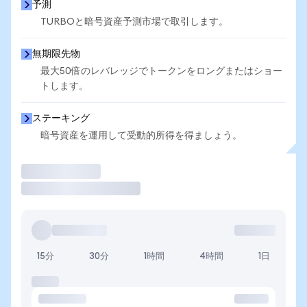
予測
TURBOと暗号資産予測市場で取引します。
無期限先物
最大50倍のレバレッジでトークンをロングまたはショー
トします。
ステーキング
暗号資産を運用して受動的所得を得ましょう。
取引
15分
30分
1時間
4時間
1日