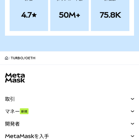
4.7
50M+
75.8K
TURBO/OETH
MetaMaskサイトフッター
取引
スワップ
マネー
新規
予測
新規
購入
開発者
パーペチュアル
新規
カード
ドキュメントを表示
MetaMaskを入手
RWA