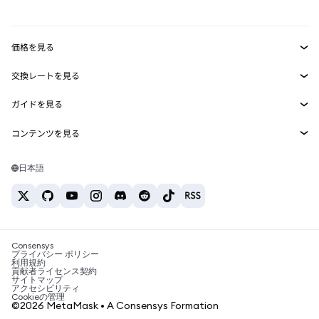
mUSD
新規
ダッシュボード
トランザクションシールド
収益化
Smart Accounts Kit
Agent Wallet
新規
価格を見る
埋め込みウォレット
Snaps
ビットコインの価格
交換レートを見る
MetaMask Connect
イーサリアムの価格
報酬
新規
BTC→USD
Solanaの価格
ガイドを見る
Snaps
セキュリティ
ETH→USD
BTCの購入
Shiba Inuの価格
USDT→INR
コンテンツを見る
Web3サービス
サポート
ETHの購入
Pepeの価格
ビットコインウォレット
BTC→USDT
SOLの購入
キャリア
Tetherの価格
Solanaウォレット
日本語
BTC→INR
PEPEの購入
お問い合わせ
USDCの価格
おすすめの暗号資産カード
ETH→USDT
USDTの購入
Chanlinkの価格
おすすめのモバイル暗号資産ウォレット
USDT→PHP
USDCの購入
Polymarketとは？
BTC→EUR
SHIBの購入
Consensys
税制関連ニュース
プライバシー ポリシー
利用規約
BNBの購入
貢献者ライセンス契約
暗号資産の購入方法は？
サイトマップ
アクセシビリティ
ビットコインを売るには？
Cookieの管理
©2026 MetaMask • A Consensys Formation