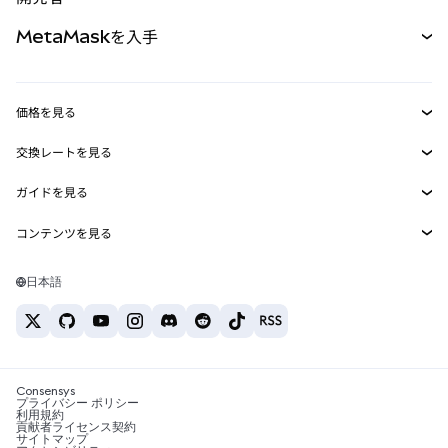
パーペチュアル
新規
カード
ドキュメントを表示
MetaMaskを入手
RWA
mUSD
新規
ダッシュボード
トランザクションシールド
収益化
Smart Accounts Kit
Agent Wallet
新規
価格を見る
埋め込みウォレット
Snaps
ビットコインの価格
交換レートを見る
MetaMask Connect
イーサリアムの価格
報酬
新規
BTC→USD
Solanaの価格
ガイドを見る
Snaps
セキュリティ
ETH→USD
BTCの購入
Shiba Inuの価格
USDT→INR
コンテンツを見る
Web3サービス
サポート
ETHの購入
Pepeの価格
ビットコインウォレット
BTC→USDT
SOLの購入
キャリア
Tetherの価格
Solanaウォレット
日本語
BTC→INR
PEPEの購入
お問い合わせ
USDCの価格
おすすめの暗号資産カード
ETH→USDT
USDTの購入
Chanlinkの価格
おすすめのモバイル暗号資産ウォレット
USDT→PHP
USDCの購入
Polymarketとは？
BTC→EUR
SHIBの購入
Consensys
税制関連ニュース
プライバシー ポリシー
利用規約
BNBの購入
貢献者ライセンス契約
暗号資産の購入方法は？
サイトマップ