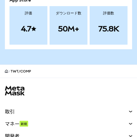
App Store
評価
ダウンロード数
評価数
4.7
50M+
75.8K
TWT/COMP
MetaMaskサイトフッター
取引
スワップ
マネー
新規
予測
新規
購入
開発者