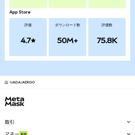
App Store
評価
ダウンロード数
評価数
4.7
50M+
75.8K
UADA/AERGO
MetaMaskサイトフッター
取引
スワップ
マネー
新規