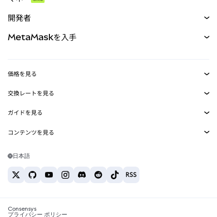
予測
新規
購入
開発者
パーペチュアル
新規
カード
ドキュメントを表示
MetaMaskを入手
RWA
mUSD
新規
ダッシュボード
トランザクションシールド
収益化
Smart Accounts Kit
Agent Wallet
新規
価格を見る
埋め込みウォレット
Snaps
ビットコインの価格
交換レートを見る
MetaMask Connect
イーサリアムの価格
報酬
新規
BTC→USD
Solanaの価格
ガイドを見る
Snaps
セキュリティ
ETH→USD
BTCの購入
Shiba Inuの価格
USDT→INR
コンテンツを見る
Web3サービス
サポート
ETHの購入
Pepeの価格
ビットコインウォレット
BTC→USDT
SOLの購入
キャリア
Tetherの価格
Solanaウォレット
日本語
BTC→INR
PEPEの購入
お問い合わせ
USDCの価格
おすすめの暗号資産カード
ETH→USDT
USDTの購入
Chanlinkの価格
おすすめのモバイル暗号資産ウォレット
USDT→PHP
USDCの購入
Polymarketとは？
BTC→EUR
SHIBの購入
Consensys
税制関連ニュース
プライバシー ポリシー