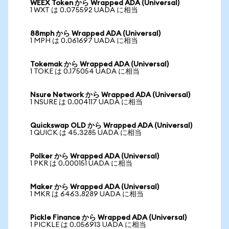
WEEX Token から Wrapped ADA (Universal)
1 WXT は 0.075592 UADA に相当
88mph から Wrapped ADA (Universal)
1 MPH は 0.061697 UADA に相当
Tokemak から Wrapped ADA (Universal)
1 TOKE は 0.175054 UADA に相当
Nsure Network から Wrapped ADA (Universal)
1 NSURE は 0.004117 UADA に相当
Quickswap OLD から Wrapped ADA (Universal)
1 QUICK は 45.3285 UADA に相当
Polker から Wrapped ADA (Universal)
1 PKR は 0.000151 UADA に相当
Maker から Wrapped ADA (Universal)
1 MKR は 6463.8289 UADA に相当
Pickle Finance から Wrapped ADA (Universal)
1 PICKLE は 0.056913 UADA に相当