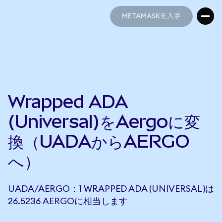
METAMASKを入手
METAMASKを入手
Wrapped ADA
(Universal)をAergoに変
換（UADAからAERGO
へ）
UADA/AERGO：1 WRAPPED ADA (UNIVERSAL)は
26.5236 AERGOに相当します