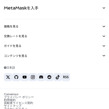
パーペチュアル
新規
カード
ドキュメントを表示
MetaMaskを入手
RWA
mUSD
新規
ダッシュボード
トランザクションシールド
収益化
Smart Accounts Kit
Agent Wallet
新規
価格を見る
埋め込みウォレット
Snaps
ビットコインの価格
交換レートを見る
MetaMask Connect
イーサリアムの価格
報酬
新規
BTC→USD
Solanaの価格
ガイドを見る
Snaps
セキュリティ
ETH→USD
BTCの購入
Shiba Inuの価格
USDT→INR
コンテンツを見る
Web3サービス
サポート
ETHの購入
Pepeの価格
ビットコインウォレット
BTC→USDT
SOLの購入
キャリア
Tetherの価格
Solanaウォレット
日本語
BTC→INR
PEPEの購入
お問い合わせ
USDCの価格
おすすめの暗号資産カード
ETH→USDT
USDTの購入
Chanlinkの価格
おすすめのモバイル暗号資産ウォレット
USDT→PHP
USDCの購入
Polymarketとは？
BTC→EUR
SHIBの購入
Consensys
税制関連ニュース
プライバシー ポリシー
利用規約
BNBの購入
貢献者ライセンス契約
暗号資産の購入方法は？
サイトマップ
アクセシビリティ