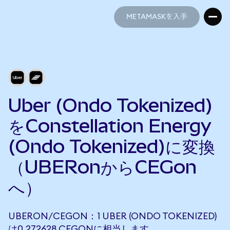
METAMASKを入手
METAMASKを入手
Uber (Ondo Tokenized)
をConstellation Energy
(Ondo Tokenized)に変換
（UBERonからCEGon
へ）
UBERON/CEGON：1 UBER (ONDO TOKENIZED)
は0.272628 CEGONに相当します