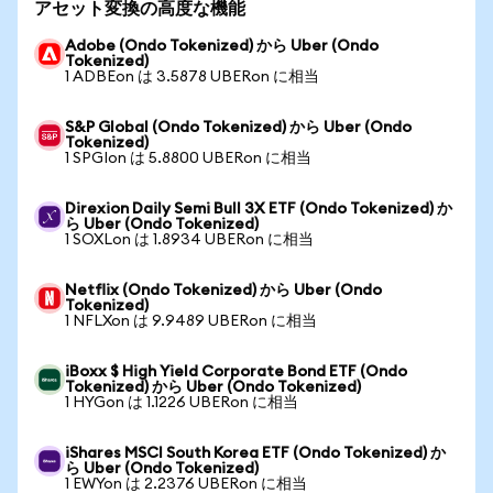
アセット変換の高度な機能
Adobe (Ondo Tokenized) から Uber (Ondo
Tokenized)
1 ADBEon は 3.5878 UBERon に相当
S&P Global (Ondo Tokenized) から Uber (Ondo
Tokenized)
1 SPGIon は 5.8800 UBERon に相当
Direxion Daily Semi Bull 3X ETF (Ondo Tokenized) か
ら Uber (Ondo Tokenized)
1 SOXLon は 1.8934 UBERon に相当
Netflix (Ondo Tokenized) から Uber (Ondo
Tokenized)
1 NFLXon は 9.9489 UBERon に相当
iBoxx $ High Yield Corporate Bond ETF (Ondo
Tokenized) から Uber (Ondo Tokenized)
1 HYGon は 1.1226 UBERon に相当
iShares MSCI South Korea ETF (Ondo Tokenized) か
ら Uber (Ondo Tokenized)
1 EWYon は 2.2376 UBERon に相当