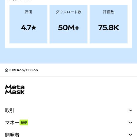
評価
ダウンロード数
評価数
4.7
50M+
75.8K
UBERon/CEGon
MetaMaskサイトフッター
取引
スワップ
マネー
新規
予測
新規
購入
開発者