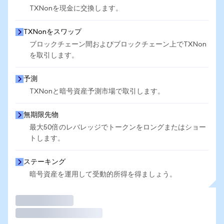
TXNonを現金に交換します。
TXNonをスワップ
ブロックチェーン間およびブロックチェーン上でTXNon
を取引します。
予測
TXNonと暗号資産予測市場で取引します。
無期限先物
最大50倍のレバレッジでトークンをロングまたはショー
トします。
ステーキング
暗号資産を運用して受動的所得を得ましょう。
取引