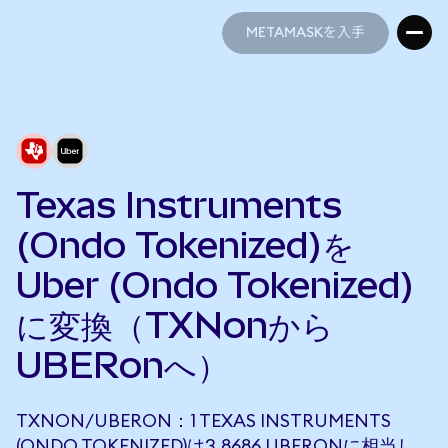
METAMASKを入手
METAMASKを入手
Texas Instruments
(Ondo Tokenized)を
Uber (Ondo Tokenized)
に変換（TXNonから
UBERonへ）
TXNON/UBERON：1 TEXAS INSTRUMENTS
(ONDO TOKENIZED)は3.8686 UBERONに相当し