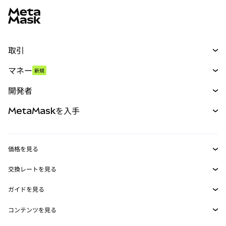
取引
スワップ
マネー
新規
予測
新規
購入
開発者
パーペチュアル
新規
カード
ドキュメントを表示
MetaMaskを入手
RWA
mUSD
新規
ダッシュボード
トランザクションシールド
収益化
Smart Accounts Kit
Agent Wallet
新規
価格を見る
埋め込みウォレット
Snaps
ビットコインの価格
交換レートを見る
MetaMask Connect
イーサリアムの価格
報酬
新規
BTC→USD
Solanaの価格
ガイドを見る
Snaps
セキュリティ
ETH→USD
BTCの購入
Shiba Inuの価格
USDT→INR
コンテンツを見る
Web3サービス
サポート
ETHの購入
Pepeの価格
ビットコインウォレット
BTC→USDT