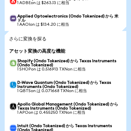
1 ADBEon は $263.13 に相当
Applied Optoelectronics (Ondo Tokenized) から 米
ドル
1 AAOIon は $134.20 に相当
さらに変換を探る
アセット変換の高度な機能
Shopify (Ondo Tokenized) から Texas Instruments
(Ondo Tokenized)
1 SHOPon は 0.516913 TXNon に相当
D-Wave Quantum (Ondo Tokenized) から Texas
Instruments (Ondo Tokenized)
1 QBTSon は 0.071668 TXNon に相当
Apollo Global Management (Ondo Tokenized) から
Texas Instruments (Ondo Tokenized)
1 APOon は 0.455250 TXNon に相当
Intuit (Ondo Tokenized) から Texas Instruments
(Ondo Tokenized)