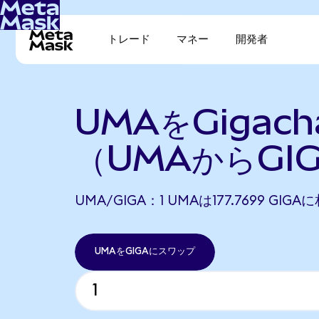
トレード
マネー
開発者
UMAをGigac
（UMAからGI
UMA/GIGA：1 UMAは177.7699 GIG
UMAをGIGAにスワップ