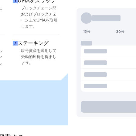
UMAをスワップ
し
ブロックチェーン間
およびブロックチェ
ーン上でUMAを取引
します。
15分
30分
ステーキング
ッ
暗号資産を運用して
ン
受動的所得を得まし
し
ょう。