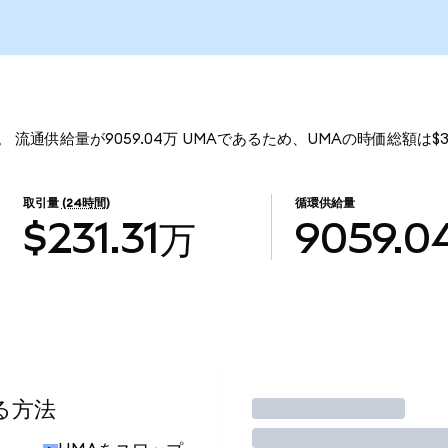
。 流通供給量が9059.04万 UMAであるため、UMAの時価総額は$3
取引量
(24時間)
循環供給量
$231.31万
9059.0
る方法
取引