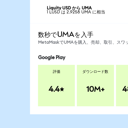
Liquity USD から UMA
1 LUSD は 2.9258 UMA に相当
数秒でUMAを入手
MetaMaskでUMAを購入、売却、取引、
Google Play
評価
ダウンロード数
4.4
10M+
4