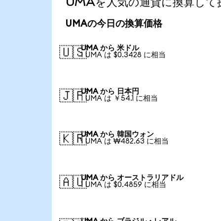
UMAを人気の通貨に換算して
UMAの今日の換算価格
UMA から 米ドル
🇺🇸
1 UMA は $0.3428 に相当
UMA から 日本円
🇯🇵
1 UMA は ￥54.1 に相当
UMA から 韓国ウォン
🇰🇷
1 UMA は ₩482.63 に相当
UMA から オーストラリアドル
🇦🇺
1 UMA は $0.4859 に相当