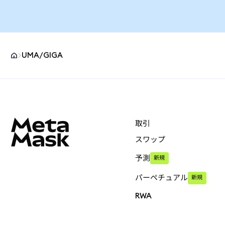
UMA/GIGA
MetaMaskサイトフッター
取引
スワップ
予測
新規
パーペチュアル
新規
RWA