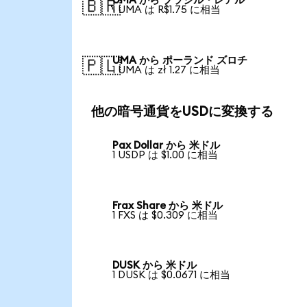
UMA から ブラジル・レアル
🇧🇷
1 UMA は R$1.75 に相当
UMA から ポーランド ズロチ
🇵🇱
1 UMA は zł 1.27 に相当
他の暗号通貨をUSDに変換する
Pax Dollar から 米ドル
1 USDP は $1.00 に相当
Frax Share から 米ドル
1 FXS は $0.309 に相当
DUSK から 米ドル
1 DUSK は $0.0671 に相当