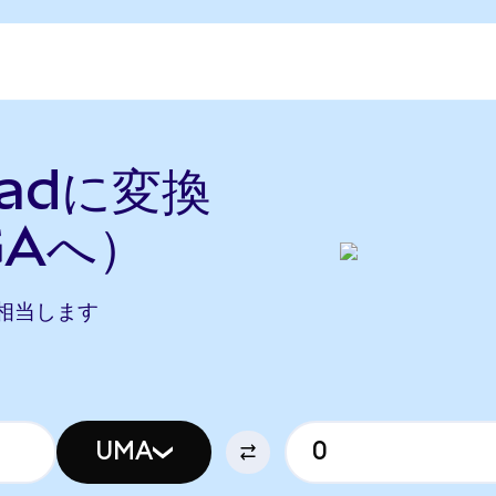
hadに変換
GAへ）
Aに相当します
UMA