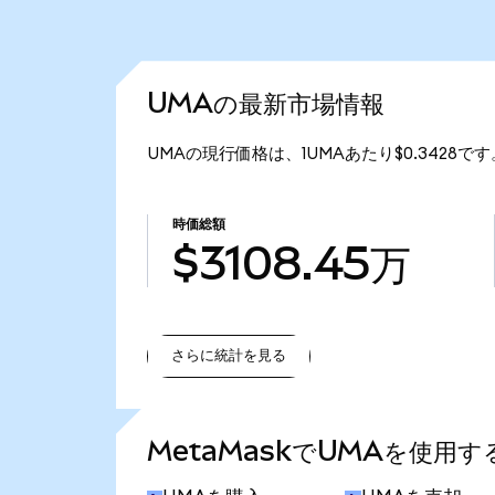
UMAの最新市場情報
UMAの現行価格は、1UMAあたり$0.3428です
時価総額
$3108.45万
さらに統計を見る
さらに統計を見る
MetaMaskでUMAを使用す