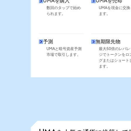
UMAを購入
UMAを売却
数回のタップで始め
UMAを現金に交換
られます。
ます。
予測
無期限先物
UMAと暗号資産予測
最大50倍のレバレ
市場で取引します。
ジでトークンをロ
グまたはショート
ます。