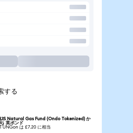
探索する
US Natural Gas Fund (Ondo Tokenized) か

ら 英ポンド
1 UNGon は £7.20 に相当