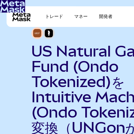
トレード
マネー
開発者
US Natural G
Fund (Ondo
Tokenized)を
Intuitive Mac
(Ondo Tokeni
変換（UNGon