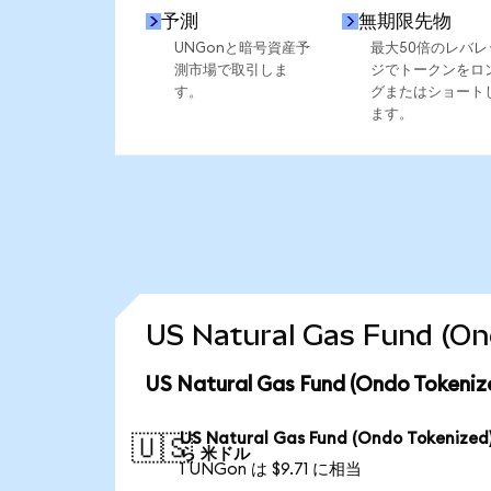
予測
無期限先物
UNGonと暗号資産予
最大50倍のレバレ
測市場で取引しま
ジでトークンをロ
す。
グまたはショート
ます。
US Natural Gas Fund
US Natural Gas Fund (Ondo To
US Natural Gas Fund (Ondo Tokenized
🇺🇸
ら 米ドル
1 UNGon は $9.71 に相当