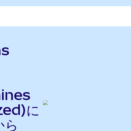
as
hines
zed)に
から