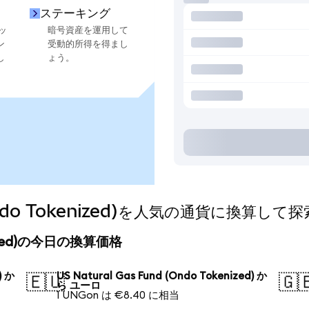
ステーキング
ッ
暗号資産を運用して
ン
受動的所得を得まし
し
ょう。
 (Ondo Tokenized)を人気の通貨に換算して
kenized)の今日の換算価格
) か
US Natural Gas Fund (Ondo Tokenized) か
🇪🇺
🇬
ら ユーロ
1 UNGon は €8.40 に相当