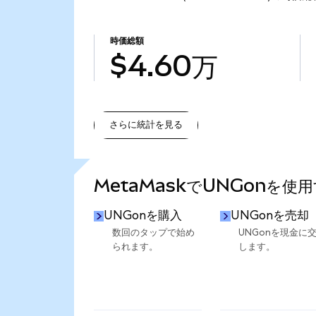
時価総額
$4.60万
さらに統計を見る
さらに統計を見る
MetaMaskでUNGonを使
UNGonを購入
UNGonを売却
数回のタップで始め
UNGonを現金に
られます。
します。