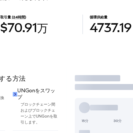
取引量
(24時間)
循環供給量
$70.91万
4737.19
用する方法
取引
UNGonをスワッ
プ
交換
ブロックチェーン間
およびブロックチェ
ーン上でUNGonを取
15分
30分
引します。