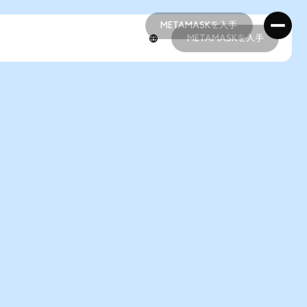
METAMASKを入手
METAMASKを入手
METAMASKを入手
METAMASKを入手