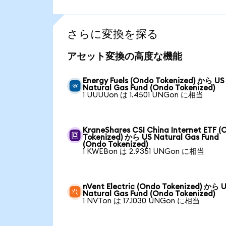
さらに変換を探る
アセット変換の高度な機能
Energy Fuels (Ondo Tokenized) から US
Natural Gas Fund (Ondo Tokenized)
1 UUUUon は 1.4501 UNGon に相当
KraneShares CSI China Internet ETF (
Tokenized) から US Natural Gas Fund
(Ondo Tokenized)
1 KWEBon は 2.9351 UNGon に相当
nVent Electric (Ondo Tokenized) から 
Natural Gas Fund (Ondo Tokenized)
1 NVTon は 17.1030 UNGon に相当