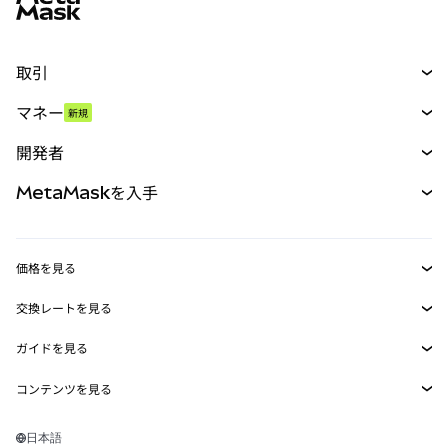
取引
スワップ
マネー
新規
予測
新規
購入
開発者
パーペチュアル
新規
カード
ドキュメントを表示
MetaMaskを入手
RWA
mUSD
新規
ダッシュボード
トランザクションシールド
収益化
Smart Accounts Kit
Agent Wallet
新規
価格を見る
埋め込みウォレット
Snaps
ビットコインの価格
交換レートを見る
MetaMask Connect
イーサリアムの価格
報酬
新規
BTC→USD
Solanaの価格
ガイドを見る
Snaps
セキュリティ
ETH→USD
BTCの購入
Shiba Inuの価格
USDT→INR
コンテンツを見る
Web3サービス
サポート
ETHの購入
Pepeの価格
ビットコインウォレット
BTC→USDT
SOLの購入
キャリア
Tetherの価格
Solanaウォレット
日本語
BTC→INR