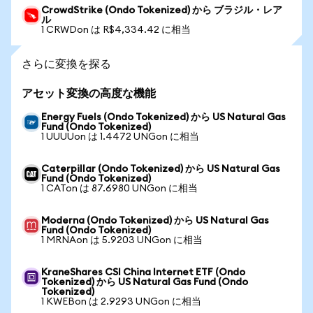
CrowdStrike (Ondo Tokenized) から ブラジル・レア
ル
1 CRWDon は R$4,334.42 に相当
さらに変換を探る
アセット変換の高度な機能
Energy Fuels (Ondo Tokenized) から US Natural Gas
Fund (Ondo Tokenized)
1 UUUUon は 1.4472 UNGon に相当
Caterpillar (Ondo Tokenized) から US Natural Gas
Fund (Ondo Tokenized)
1 CATon は 87.6980 UNGon に相当
Moderna (Ondo Tokenized) から US Natural Gas
Fund (Ondo Tokenized)
1 MRNAon は 5.9203 UNGon に相当
KraneShares CSI China Internet ETF (Ondo
Tokenized) から US Natural Gas Fund (Ondo
Tokenized)
1 KWEBon は 2.9293 UNGon に相当