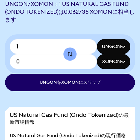
UNGON/XOMON：1 US NATURAL GAS FUND
(ONDO TOKENIZED)は0.062735 XOMONに相当し
ます
UNGON
XOMON
UNGONをXOMONにスワップ
US Natural Gas Fund (Ondo Tokenized)の最
新市場情報
US Natural Gas Fund (Ondo Tokenized)の現行価格