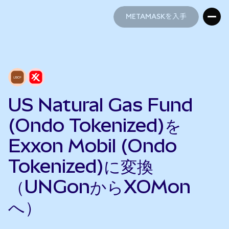
METAMASKを入手
METAMASKを入手
US Natural Gas Fund
(Ondo Tokenized)を
Exxon Mobil (Ondo
Tokenized)に変換
（UNGonからXOMon
へ）