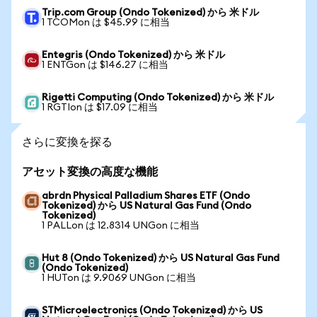
Trip.com Group (Ondo Tokenized) から 米ドル
1 TCOMon は $45.99 に相当
Entegris (Ondo Tokenized) から 米ドル
1 ENTGon は $146.27 に相当
Rigetti Computing (Ondo Tokenized) から 米ドル
1 RGTIon は $17.09 に相当
さらに変換を探る
アセット変換の高度な機能
abrdn Physical Palladium Shares ETF (Ondo
Tokenized) から US Natural Gas Fund (Ondo
Tokenized)
1 PALLon は 12.8314 UNGon に相当
Hut 8 (Ondo Tokenized) から US Natural Gas Fund
(Ondo Tokenized)
1 HUTon は 9.9069 UNGon に相当
STMicroelectronics (Ondo Tokenized) から US