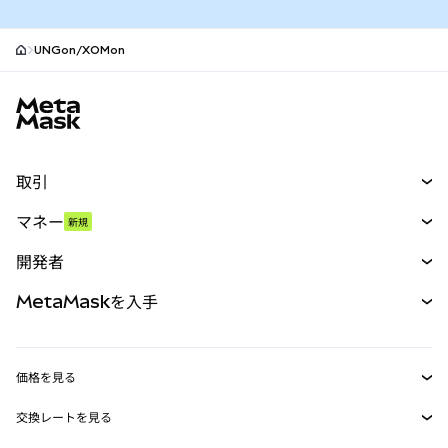
UNGon/XOMon
MetaMaskサイトフッター
取引
スワップ
マネー
新規
予測
新規
購入
開発者
パーペチュアル
新規
カード
ドキュメントを表示
MetaMaskを入手
RWA
mUSD
新規
ダッシュボード
トランザクションシールド
収益化
Smart Accounts Kit
Agent Wallet
新規
価格を見る
埋め込みウォレット
Snaps
ビットコインの価格
交換レートを見る
MetaMask Connect
イーサリアムの価格
報酬
新規
BTC→USD