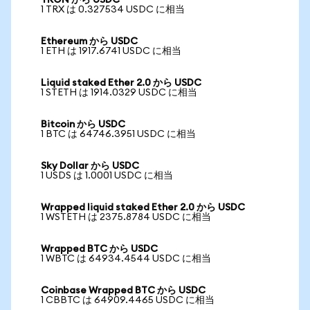
TRON から USDC
1 TRX は 0.327534 USDC に相当
Ethereum から USDC
1 ETH は 1917.6741 USDC に相当
Liquid staked Ether 2.0 から USDC
1 STETH は 1914.0329 USDC に相当
Bitcoin から USDC
1 BTC は 64746.3951 USDC に相当
Sky Dollar から USDC
1 USDS は 1.0001 USDC に相当
Wrapped liquid staked Ether 2.0 から USDC
1 WSTETH は 2375.8784 USDC に相当
Wrapped BTC から USDC
1 WBTC は 64934.4544 USDC に相当
Coinbase Wrapped BTC から USDC
1 CBBTC は 64909.4465 USDC に相当