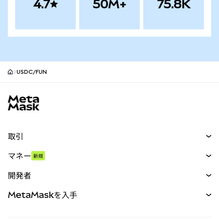
4.7
50M+
75.8K
USDC/FUN
MetaMaskサイトフッター
取引
スワップ
マネー
新規
予測
新規
購入
開発者
パーペチュアル
新規
カード
ドキュメントを表示
MetaMaskを入手
RWA
mUSD
新規
ダッシュボード
トランザクションシールド
収益化