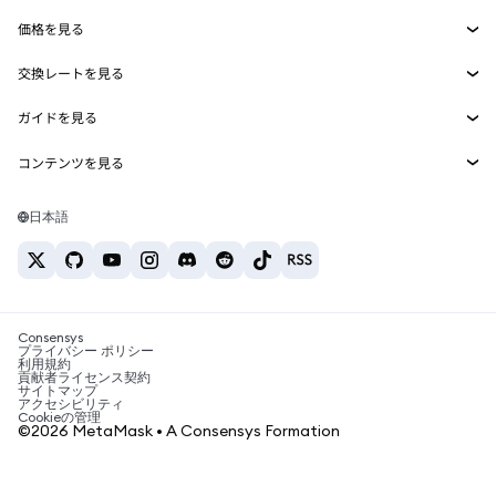
Smart Accounts Kit
Agent Wallet
新規
価格を見る
埋め込みウォレット
Snaps
ビットコインの価格
交換レートを見る
MetaMask Connect
イーサリアムの価格
報酬
新規
BTC→USD
Solanaの価格
ガイドを見る
Snaps
セキュリティ
ETH→USD
BTCの購入
Shiba Inuの価格
USDT→INR
コンテンツを見る
Web3サービス
サポート
ETHの購入
Pepeの価格
ビットコインウォレット
BTC→USDT
SOLの購入
キャリア
Tetherの価格
Solanaウォレット
日本語
BTC→INR
PEPEの購入
お問い合わせ
USDCの価格
おすすめの暗号資産カード
ETH→USDT
USDTの購入
Chanlinkの価格
おすすめのモバイル暗号資産ウォレット
USDT→PHP
USDCの購入
Polymarketとは？
BTC→EUR
SHIBの購入
Consensys
税制関連ニュース
プライバシー ポリシー
利用規約
BNBの購入
貢献者ライセンス契約
暗号資産の購入方法は？
サイトマップ
アクセシビリティ
ビットコインを売るには？
Cookieの管理
©2026 MetaMask • A Consensys Formation