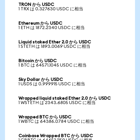
TRON から USDC
1 TRX は 0.327630 USDC に相当
Ethereum から USDC
1 ETH は 1872.2340 USDC に相当
Liquid staked Ether 2.0 から USDC
1 STETH は 1893.0069 USDC に相当
Bitcoin から USDC
1 BTC は 64571.1045 USDC に相当
Sky Dollar から USDC
1 USDS は 0.999915 USDC に相当
Wrapped liquid staked Ether 2.0 から USDC
1 WSTETH は 2343.6805 USDC に相当
Wrapped BTC から USDC
1 WBTC は 64386.0784 USDC に相当
Coinbase Wrapped BTC から USDC