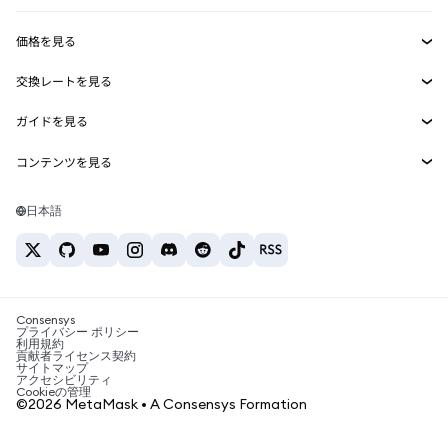
収益化
Smart Accounts Kit
Agent Wallet
新規
価格を見る
埋め込みウォレット
Snaps
ビットコインの価格
交換レートを見る
MetaMask Connect
イーサリアムの価格
報酬
新規
BTC→USD
Solanaの価格
ガイドを見る
Snaps
セキュリティ
ETH→USD
BTCの購入
Shiba Inuの価格
USDT→INR
コンテンツを見る
Web3サービス
サポート
ETHの購入
Pepeの価格
ビットコインウォレット
BTC→USDT
SOLの購入
キャリア
Tetherの価格
Solanaウォレット
日本語
BTC→INR
PEPEの購入
お問い合わせ
USDCの価格
おすすめの暗号資産カード
ETH→USDT
USDTの購入
Chanlinkの価格
おすすめのモバイル暗号資産ウォレット
USDT→PHP
USDCの購入
Polymarketとは？
BTC→EUR
SHIBの購入
Consensys
税制関連ニュース
プライバシー ポリシー
利用規約
BNBの購入
貢献者ライセンス契約
暗号資産の購入方法は？
サイトマップ
アクセシビリティ
ビットコインを売るには？
Cookieの管理
©2026 MetaMask • A Consensys Formation