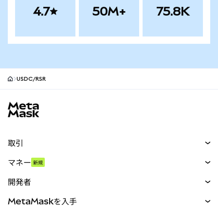
4.7
50M+
75.8K
USDC/RSR
MetaMaskサイトフッター
取引
スワップ
マネー
新規
予測
新規
購入
開発者
パーペチュアル
新規
カード
ドキュメントを表示
MetaMaskを入手
RWA
mUSD
新規
ダッシュボード
トランザクションシールド