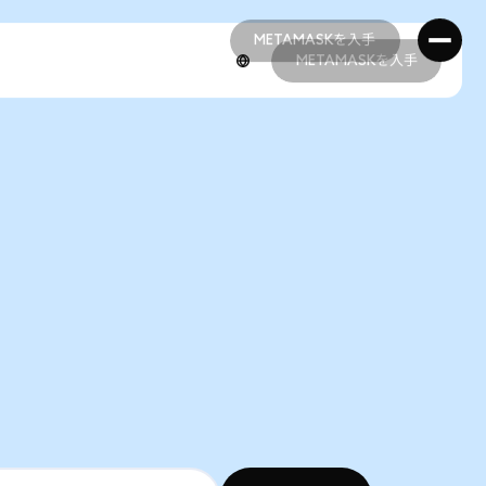
METAMASKを入手
METAMASKを入手
METAMASKを入手
METAMASKを入手