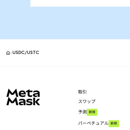
USDC/USTC
MetaMaskサイトフッター
取引
スワップ
予測
新規
パーペチュアル
新規