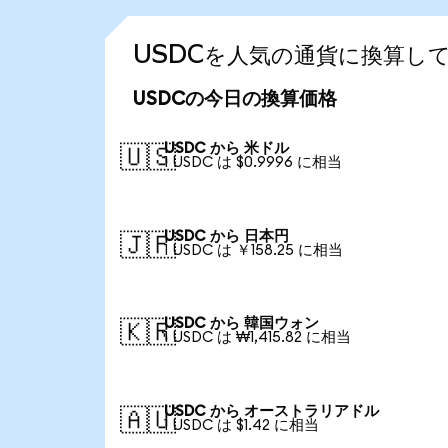
USDCを人気の通貨に換算し
USDCの今日の換算価格
USDC から 米ドル
🇺🇸
1 USDC は $0.9996 に相当
USDC から 日本円
🇯🇵
1 USDC は ￥158.25 に相当
USDC から 韓国ウォン
🇰🇷
1 USDC は ₩1,415.82 に相当
USDC から オーストラリアドル
🇦🇺
1 USDC は $1.42 に相当