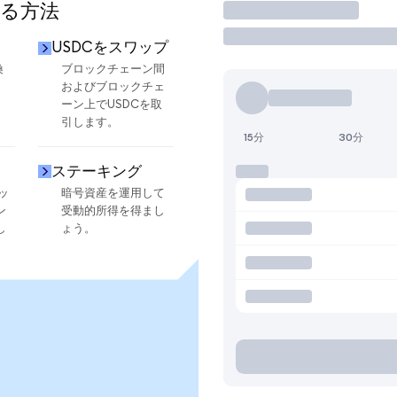
する方法
取引
USDCをスワップ
換
ブロックチェーン間
およびブロックチェ
ーン上でUSDCを取
引します。
15分
30分
ステーキング
ッ
暗号資産を運用して
ン
受動的所得を得まし
し
ょう。