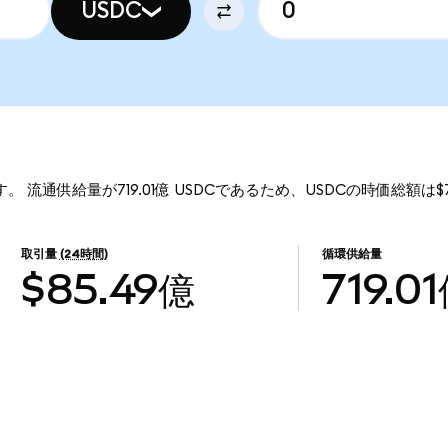
USDC
す。 流通供給量が719.01億 USDCであるため、USDCの時価総額は$
取引量
(24時間)
循環供給量
$85.49億
719.0