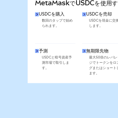
MetaMaskでUSDCを使用
USDCを購入
USDCを売却
数回のタップで始め
USDCを現金に交
られます。
します。
予測
無期限先物
USDCと暗号資産予
最大50倍のレバレ
測市場で取引しま
ジでトークンをロ
す。
グまたはショート
ます。