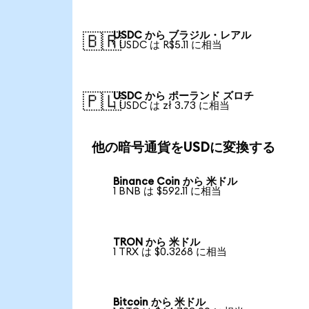
USDC から ブラジル・レアル
🇧🇷
1 USDC は R$5.11 に相当
USDC から ポーランド ズロチ
🇵🇱
1 USDC は zł 3.73 に相当
他の暗号通貨をUSDに変換する
Binance Coin から 米ドル
1 BNB は $592.11 に相当
TRON から 米ドル
1 TRX は $0.3268 に相当
Bitcoin から 米ドル