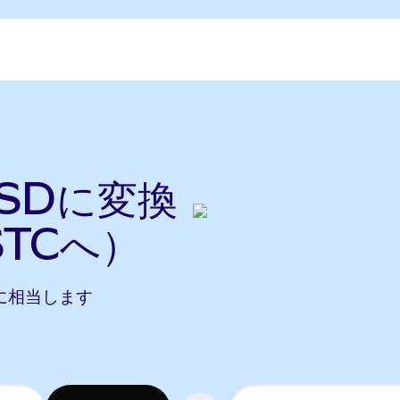
cUSDに変換
STCへ）
STCに相当します