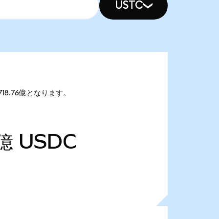
USTC
718.76億となります。
1億
USDC