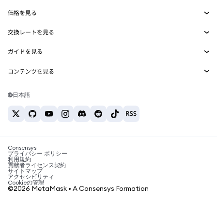
Smart Accounts Kit
Agent Wallet
新規
価格を見る
埋め込みウォレット
Snaps
ビットコインの価格
交換レートを見る
MetaMask Connect
イーサリアムの価格
報酬
新規
BTC→USD
Solanaの価格
ガイドを見る
Snaps
セキュリティ
ETH→USD
BTCの購入
Shiba Inuの価格
USDT→INR
コンテンツを見る
Web3サービス
サポート
ETHの購入
Pepeの価格
ビットコインウォレット
BTC→USDT
SOLの購入
キャリア
Tetherの価格
Solanaウォレット
日本語
BTC→INR
PEPEの購入
お問い合わせ
USDCの価格
おすすめの暗号資産カード
ETH→USDT
USDTの購入
Chanlinkの価格
おすすめのモバイル暗号資産ウォレット
USDT→PHP
USDCの購入
Polymarketとは？
BTC→EUR
SHIBの購入
Consensys
税制関連ニュース
プライバシー ポリシー
利用規約
BNBの購入
貢献者ライセンス契約
暗号資産の購入方法は？
サイトマップ
アクセシビリティ
ビットコインを売るには？
Cookieの管理
©2026 MetaMask • A Consensys Formation