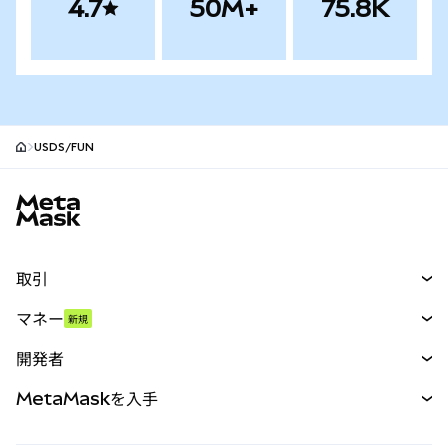
4.7
50M+
75.8K
USDS/FUN
MetaMaskサイトフッター
取引
スワップ
マネー
新規
予測
新規
購入
開発者
パーペチュアル
新規
カード
ドキュメントを表示
MetaMaskを入手
RWA
mUSD
新規
ダッシュボード
トランザクションシールド
収益化