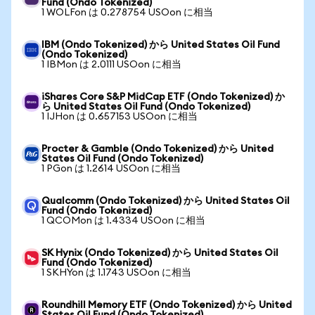
Fund (Ondo Tokenized)
1 WOLFon は 0.278754 USOon に相当
IBM (Ondo Tokenized) から United States Oil Fund
(Ondo Tokenized)
1 IBMon は 2.0111 USOon に相当
iShares Core S&P MidCap ETF (Ondo Tokenized) か
ら United States Oil Fund (Ondo Tokenized)
1 IJHon は 0.657153 USOon に相当
Procter & Gamble (Ondo Tokenized) から United
States Oil Fund (Ondo Tokenized)
1 PGon は 1.2614 USOon に相当
Qualcomm (Ondo Tokenized) から United States Oil
Fund (Ondo Tokenized)
1 QCOMon は 1.4334 USOon に相当
SK Hynix (Ondo Tokenized) から United States Oil
Fund (Ondo Tokenized)
1 SKHYon は 1.1743 USOon に相当
Roundhill Memory ETF (Ondo Tokenized) から United