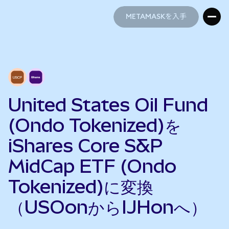
METAMASKを入手
METAMASKを入手
United States Oil Fund
(Ondo Tokenized)を
iShares Core S&P
MidCap ETF (Ondo
Tokenized)に変換
（USOonからIJHonへ）