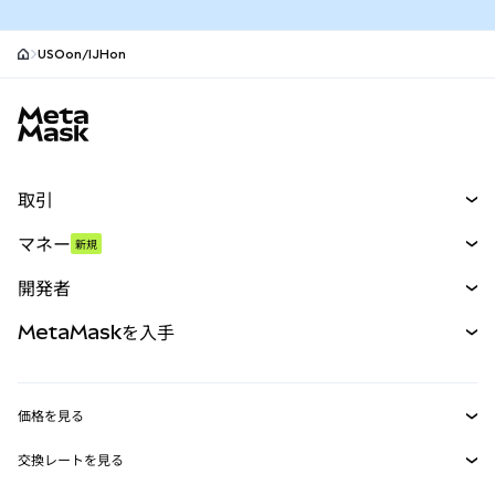
USOon/IJHon
MetaMaskサイトフッター
取引
スワップ
マネー
新規
予測
新規
購入
開発者
パーペチュアル
新規
カード
ドキュメントを表示
MetaMaskを入手
RWA
mUSD
新規
ダッシュボード
トランザクションシールド
収益化
Smart Accounts Kit
Agent Wallet
新規
価格を見る
埋め込みウォレット
Snaps
ビットコインの価格
交換レートを見る
MetaMask Connect
イーサリアムの価格
報酬
新規
BTC→USD