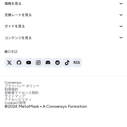
価格を見る
埋め込みウォレット
Snaps
ビットコインの価格
交換レートを見る
MetaMask Connect
イーサリアムの価格
報酬
新規
BTC→USD
Solanaの価格
ガイドを見る
Snaps
セキュリティ
ETH→USD
BTCの購入
Shiba Inuの価格
USDT→INR
コンテンツを見る
Web3サービス
サポート
ETHの購入
Pepeの価格
ビットコインウォレット
BTC→USDT
SOLの購入
キャリア
Tetherの価格
Solanaウォレット
日本語
BTC→INR
PEPEの購入
お問い合わせ
USDCの価格
おすすめの暗号資産カード
ETH→USDT
USDTの購入
Chanlinkの価格
おすすめのモバイル暗号資産ウォレット
USDT→PHP
USDCの購入
Polymarketとは？
BTC→EUR
SHIBの購入
Consensys
税制関連ニュース
プライバシー ポリシー
利用規約
BNBの購入
貢献者ライセンス契約
暗号資産の購入方法は？
サイトマップ
アクセシビリティ
ビットコインを売るには？
Cookieの管理
©2026 MetaMask • A Consensys Formation