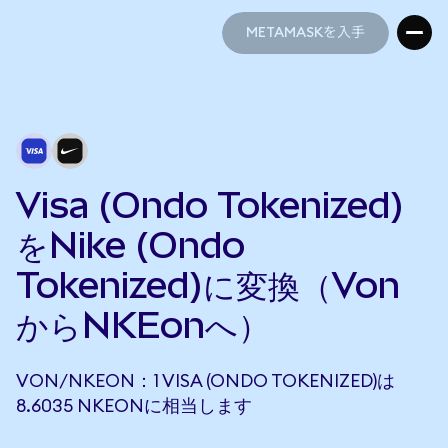
METAMASKを入手
METAMASKを入手
Visa (Ondo Tokenized)
をNike (Ondo
Tokenized)に変換（Von
からNKEonへ）
VON/NKEON：1 VISA (ONDO TOKENIZED)は
8.6035 NKEONに相当します