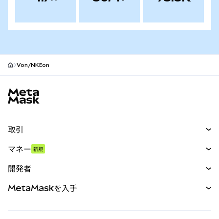
Von/NKEon
MetaMaskサイトフッター
取引
スワップ
マネー
新規
予測
新規
購入
開発者
パーペチュアル
新規
カード
ドキュメントを表示
MetaMaskを入手
RWA
mUSD
新規
ダッシュボード
トランザクションシールド
収益化
Smart Accounts Kit
Agent Wallet
新規