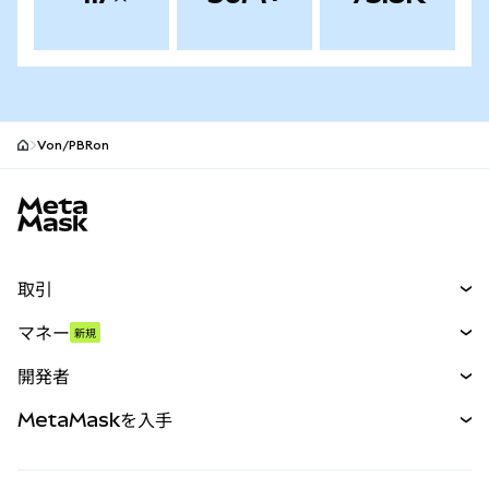
Von/PBRon
MetaMaskサイトフッター
取引
スワップ
マネー
新規
予測
新規
購入
開発者
パーペチュアル
新規
カード
ドキュメントを表示
MetaMaskを入手
RWA
mUSD
新規
ダッシュボード
トランザクションシールド
収益化
Smart Accounts Kit
Agent Wallet
新規