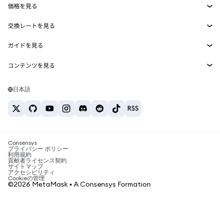
価格を見る
埋め込みウォレット
Snaps
ビットコインの価格
交換レートを見る
MetaMask Connect
イーサリアムの価格
報酬
新規
BTC→USD
Solanaの価格
ガイドを見る
Snaps
セキュリティ
ETH→USD
BTCの購入
Shiba Inuの価格
USDT→INR
コンテンツを見る
Web3サービス
サポート
ETHの購入
Pepeの価格
ビットコインウォレット
BTC→USDT
SOLの購入
キャリア
Tetherの価格
Solanaウォレット
日本語
BTC→INR
PEPEの購入
お問い合わせ
USDCの価格
おすすめの暗号資産カード
ETH→USDT
USDTの購入
Chanlinkの価格
おすすめのモバイル暗号資産ウォレット
USDT→PHP
USDCの購入
Polymarketとは？
BTC→EUR
SHIBの購入
Consensys
税制関連ニュース
プライバシー ポリシー
利用規約
BNBの購入
貢献者ライセンス契約
暗号資産の購入方法は？
サイトマップ
アクセシビリティ
ビットコインを売るには？
Cookieの管理
©2026 MetaMask • A Consensys Formation