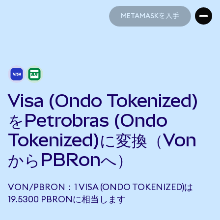
METAMASKを入手
METAMASKを入手
Visa (Ondo Tokenized)
をPetrobras (Ondo
Tokenized)に変換（Von
からPBRonへ）
VON/PBRON：1 VISA (ONDO TOKENIZED)は
19.5300 PBRONに相当します