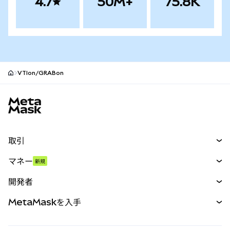
4.7
50M+
75.8K
VTIon/GRABon
MetaMaskサイトフッター
取引
スワップ
マネー
新規
予測
新規
購入
開発者
パーペチュアル
新規
カード
ドキュメントを表示
MetaMaskを入手
RWA
mUSD
新規
ダッシュボード
トランザクションシールド
収益化
Smart Accounts Kit