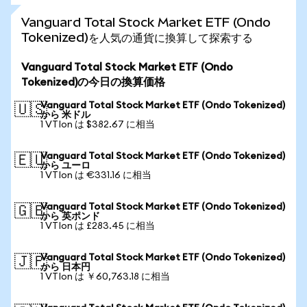
Vanguard Total Stock Market ETF (Ondo
Tokenized)を人気の通貨に換算して探索する
Vanguard Total Stock Market ETF (Ondo
Tokenized)の今日の換算価格
Vanguard Total Stock Market ETF (Ondo Tokenized)
🇺🇸
から 米ドル
1 VTIon は $382.67 に相当
Vanguard Total Stock Market ETF (Ondo Tokenized)
🇪🇺
から ユーロ
1 VTIon は €331.16 に相当
Vanguard Total Stock Market ETF (Ondo Tokenized)
🇬🇧
から 英ポンド
1 VTIon は £283.45 に相当
Vanguard Total Stock Market ETF (Ondo Tokenized)
🇯🇵
から 日本円
1 VTIon は ￥60,763.18 に相当