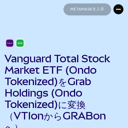
METAMASKを入手
METAMASKを入手
Vanguard Total Stock
Market ETF (Ondo
Tokenized)をGrab
Holdings (Ondo
Tokenized)に変換
（VTIonからGRABon
へ）