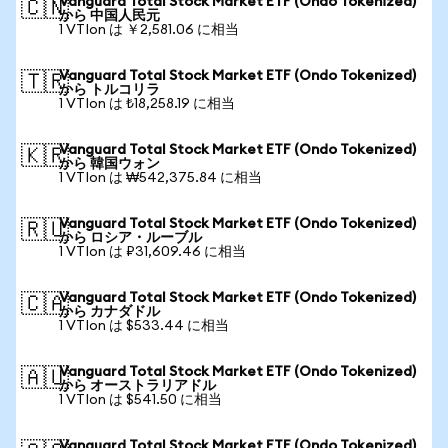
Vanguard Total Stock Market ETF (Ondo Tokenized)
🇨🇳
から 中国人民元
1 VTIon は ￥2,581.06 に相当
Vanguard Total Stock Market ETF (Ondo Tokenized)
🇹🇷
から トルコリラ
1 VTIon は ₺18,258.19 に相当
Vanguard Total Stock Market ETF (Ondo Tokenized)
🇰🇷
から 韓国ウォン
1 VTIon は ₩542,375.84 に相当
Vanguard Total Stock Market ETF (Ondo Tokenized)
🇷🇺
から ロシア・ルーブル
1 VTIon は ₽31,609.46 に相当
Vanguard Total Stock Market ETF (Ondo Tokenized)
🇨🇦
から カナダドル
1 VTIon は $533.44 に相当
Vanguard Total Stock Market ETF (Ondo Tokenized)
🇦🇺
から オーストラリアドル
1 VTIon は $541.50 に相当
Vanguard Total Stock Market ETF (Ondo Tokenized)