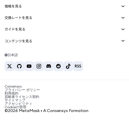
Agent Wallet
新規
価格を見る
埋め込みウォレット
Snaps
ビットコインの価格
交換レートを見る
MetaMask Connect
イーサリアムの価格
報酬
新規
BTC→USD
Solanaの価格
ガイドを見る
Snaps
セキュリティ
ETH→USD
BTCの購入
Shiba Inuの価格
USDT→INR
コンテンツを見る
Web3サービス
サポート
ETHの購入
Pepeの価格
ビットコインウォレット
BTC→USDT
SOLの購入
キャリア
Tetherの価格
Solanaウォレット
日本語
BTC→INR
PEPEの購入
お問い合わせ
USDCの価格
おすすめの暗号資産カード
ETH→USDT
USDTの購入
Chanlinkの価格
おすすめのモバイル暗号資産ウォレット
USDT→PHP
USDCの購入
Polymarketとは？
BTC→EUR
SHIBの購入
Consensys
税制関連ニュース
プライバシー ポリシー
利用規約
BNBの購入
貢献者ライセンス契約
暗号資産の購入方法は？
サイトマップ
アクセシビリティ
ビットコインを売るには？
Cookieの管理
©2026 MetaMask • A Consensys Formation