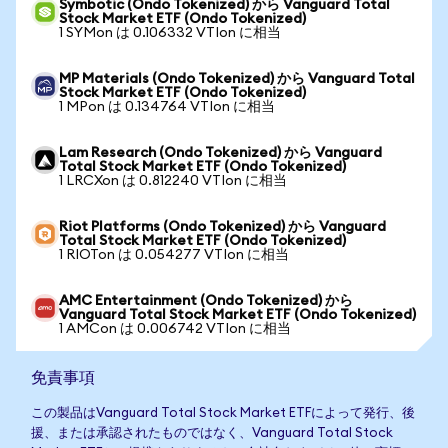
Symbotic (Ondo Tokenized) から Vanguard Total
Stock Market ETF (Ondo Tokenized)
1 SYMon は 0.106332 VTIon に相当
MP Materials (Ondo Tokenized) から Vanguard Total
Stock Market ETF (Ondo Tokenized)
1 MPon は 0.134764 VTIon に相当
Lam Research (Ondo Tokenized) から Vanguard
Total Stock Market ETF (Ondo Tokenized)
1 LRCXon は 0.812240 VTIon に相当
Riot Platforms (Ondo Tokenized) から Vanguard
Total Stock Market ETF (Ondo Tokenized)
1 RIOTon は 0.054277 VTIon に相当
AMC Entertainment (Ondo Tokenized) から
Vanguard Total Stock Market ETF (Ondo Tokenized)
1 AMCon は 0.006742 VTIon に相当
免責事項
この製品はVanguard Total Stock Market ETFによって発行、後
援、または承認されたものではなく、Vanguard Total Stock