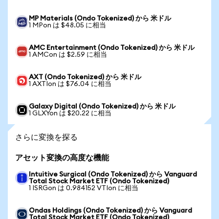
MP Materials (Ondo Tokenized) から 米ドル
1 MPon は $48.05 に相当
AMC Entertainment (Ondo Tokenized) から 米ドル
1 AMCon は $2.59 に相当
AXT (Ondo Tokenized) から 米ドル
1 AXTIon は $76.04 に相当
Galaxy Digital (Ondo Tokenized) から 米ドル
1 GLXYon は $20.22 に相当
さらに変換を探る
アセット変換の高度な機能
Intuitive Surgical (Ondo Tokenized) から Vanguard
Total Stock Market ETF (Ondo Tokenized)
1 ISRGon は 0.984152 VTIon に相当
Ondas Holdings (Ondo Tokenized) から Vanguard
Total Stock Market ETF (Ondo Tokenized)