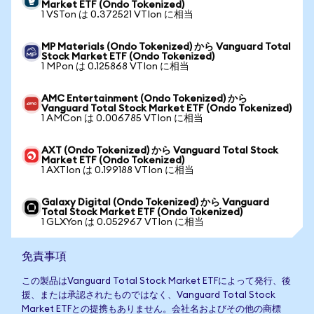
Market ETF (Ondo Tokenized)
1 VSTon は 0.372521 VTIon に相当
MP Materials (Ondo Tokenized) から Vanguard Total
Stock Market ETF (Ondo Tokenized)
1 MPon は 0.125868 VTIon に相当
AMC Entertainment (Ondo Tokenized) から
Vanguard Total Stock Market ETF (Ondo Tokenized)
1 AMCon は 0.006785 VTIon に相当
AXT (Ondo Tokenized) から Vanguard Total Stock
Market ETF (Ondo Tokenized)
1 AXTIon は 0.199188 VTIon に相当
Galaxy Digital (Ondo Tokenized) から Vanguard
Total Stock Market ETF (Ondo Tokenized)
1 GLXYon は 0.052967 VTIon に相当
免責事項
この製品はVanguard Total Stock Market ETFによって発行、後
援、または承認されたものではなく、Vanguard Total Stock
Market ETFとの提携もありません。会社名およびその他の商標