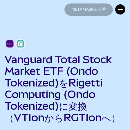
METAMASKを入手
METAMASKを入手
Vanguard Total Stock
Market ETF (Ondo
Tokenized)をRigetti
Computing (Ondo
Tokenized)に変換
（VTIonからRGTIonへ）