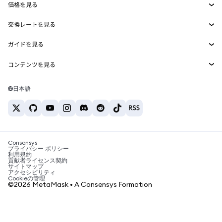
価格を見る
埋め込みウォレット
Snaps
ビットコインの価格
交換レートを見る
MetaMask Connect
イーサリアムの価格
報酬
新規
BTC→USD
Solanaの価格
ガイドを見る
Snaps
セキュリティ
ETH→USD
BTCの購入
Shiba Inuの価格
USDT→INR
コンテンツを見る
Web3サービス
サポート
ETHの購入
Pepeの価格
ビットコインウォレット
BTC→USDT
SOLの購入
キャリア
Tetherの価格
Solanaウォレット
日本語
BTC→INR
PEPEの購入
お問い合わせ
USDCの価格
おすすめの暗号資産カード
ETH→USDT
USDTの購入
Chanlinkの価格
おすすめのモバイル暗号資産ウォレット
USDT→PHP
USDCの購入
Polymarketとは？
BTC→EUR
SHIBの購入
Consensys
税制関連ニュース
プライバシー ポリシー
利用規約
BNBの購入
貢献者ライセンス契約
暗号資産の購入方法は？
サイトマップ
アクセシビリティ
ビットコインを売るには？
Cookieの管理
©2026 MetaMask • A Consensys Formation