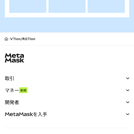
VTIon/RGTIon
MetaMaskサイトフッター
取引
スワップ
マネー
新規
予測
新規
購入
開発者
パーペチュアル
新規
カード
ドキュメントを表示
MetaMaskを入手
RWA
mUSD
新規
ダッシュボード
トランザクションシールド
収益化
Smart Accounts Kit
Agent Wallet
新規