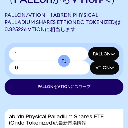
PALLON/VTION：1 ABRDN PHYSICAL
PALLADIUM SHARES ETF (ONDO TOKENIZED)は
0.325226 VTIONに相当します
PALLON
VTION
PALLONをVTIONにスワップ
abrdn Physical Palladium Shares ETF
(Ondo Tokenized)の最新市場情報