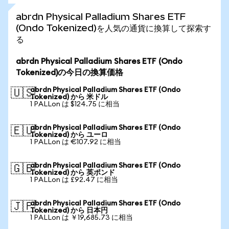
abrdn Physical Palladium Shares ETF
(Ondo Tokenized)を人気の通貨に換算して探索す
る
abrdn Physical Palladium Shares ETF (Ondo
Tokenized)の今日の換算価格
abrdn Physical Palladium Shares ETF (Ondo
🇺🇸
Tokenized) から 米ドル
1 PALLon は $124.75 に相当
abrdn Physical Palladium Shares ETF (Ondo
🇪🇺
Tokenized) から ユーロ
1 PALLon は €107.92 に相当
abrdn Physical Palladium Shares ETF (Ondo
🇬🇧
Tokenized) から 英ポンド
1 PALLon は £92.47 に相当
abrdn Physical Palladium Shares ETF (Ondo
🇯🇵
Tokenized) から 日本円
1 PALLon は ￥19,685.73 に相当