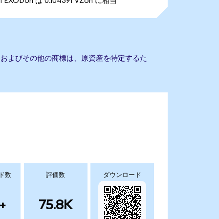
1 EXODon は 0.104391 VZon に相当
会社名およびその他の商標は、原資産を特定するた
ド数
評価数
ダウンロード
+
75.8K