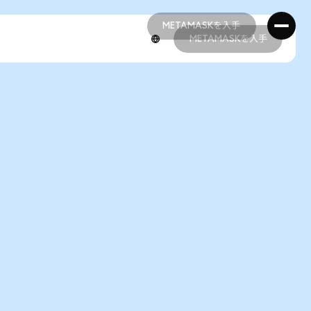
METAMASKを入手
METAMASKを入手
METAMASKを入手
METAMASKを入手