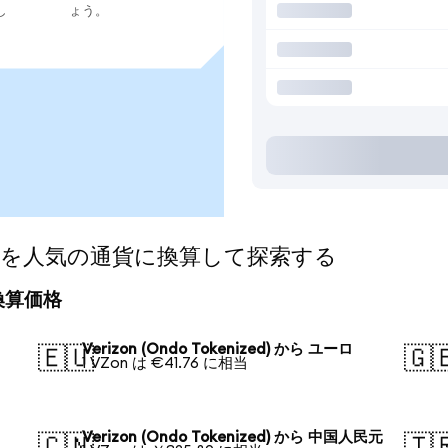
し
ょう。
nized)を人気の通貨に換算して探索する
日の換算価格
Verizon (Ondo Tokenized) から ユーロ
🇪🇺
🇬
1 VZon は €41.76 に相当
Verizon (Ondo Tokenized) から 中国人民元
🇨🇳
🇹