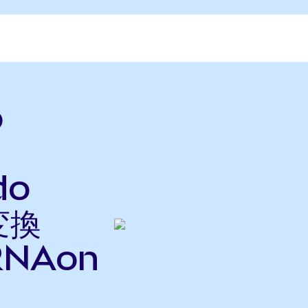
o
do
変換
NAon