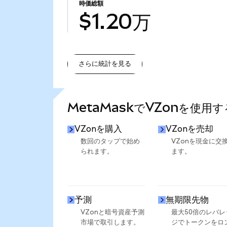
時価総額
$1.20万
さらに統計を見る
さらに統計を見る
MetaMaskでVZonを使用
VZonを購入
VZonを売却
数回のタップで始め
VZonを現金に交
られます。
ます。
予測
無期限先物
VZonと暗号資産予測
最大50倍のレバレ
市場で取引します。
ジでトークンをロ