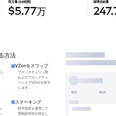
取引量
(24時間)
循環供給量
$5.77万
247.
する方法
取引
VZonをスワップ
換し
ブロックチェーン間
およびブロックチェ
ーン上でVZonを取引
します。
15分
30分
ステーキング
ッ
暗号資産を運用して
ン
受動的所得を得まし