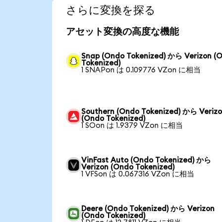
さらに変換を探る
アセット変換の高度な機能
Snap (Ondo Tokenized) から Verizon (
Tokenized)
1 SNAPon は 0.109776 VZon に相当
Southern (Ondo Tokenized) から Veriz
(Ondo Tokenized)
1 SOon は 1.9379 VZon に相当
VinFast Auto (Ondo Tokenized) から
Verizon (Ondo Tokenized)
1 VFSon は 0.067316 VZon に相当
Deere (Ondo Tokenized) から Verizon
(Ondo Tokenized)