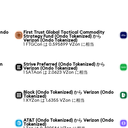
Ondo
First Trust Global Tactical Commodity
Strategy Fund (Ondo Tokenized) から
Verizon (Ondo Tokenized)
1 FTGCon は 0.595899 VZon に相当
on
Strive Preferred (Ondo Tokenized) から
Verizon (Ondo Tokenized)
1 SATAon は 2.0623 VZon に相当
Block (Ondo Tokenized) から Verizon (Ondo
Tokenized)
1 XYZon は 1.6355 VZon に相当
AT&T (Ondo Tokenized) から Verizon (Ondo
Tokenized)