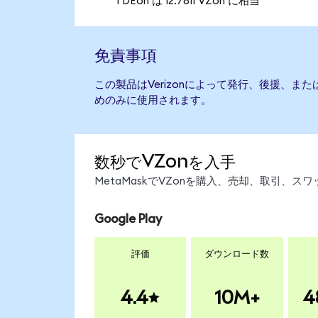
1 DEon は 12.7811 VZon に相当
免責事項
この製品はVerizonによって発行、後援、ま
めのみに使用されます。
数秒でVZonを入手
MetaMaskでVZonを購入、売却、取引、
Google Play
評価
ダウンロード数
4.4
10M+
4