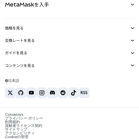
MetaMaskを入手
RWA
mUSD
新規
ダッシュボード
トランザクションシールド
収益化
Smart Accounts Kit
Agent Wallet
新規
価格を見る
埋め込みウォレット
Snaps
ビットコインの価格
交換レートを見る
MetaMask Connect
イーサリアムの価格
報酬
新規
BTC→USD
Solanaの価格
ガイドを見る
Snaps
セキュリティ
ETH→USD
BTCの購入
Shiba Inuの価格
USDT→INR
コンテンツを見る
Web3サービス
サポート
ETHの購入
Pepeの価格
ビットコインウォレット
BTC→USDT
SOLの購入
キャリア
Tetherの価格
Solanaウォレット
日本語
BTC→INR
PEPEの購入
お問い合わせ
USDCの価格
おすすめの暗号資産カード
ETH→USDT
USDTの購入
Chanlinkの価格
おすすめのモバイル暗号資産ウォレット
USDT→PHP
USDCの購入
Polymarketとは？
BTC→EUR
SHIBの購入
Consensys
税制関連ニュース
プライバシー ポリシー
利用規約
BNBの購入
貢献者ライセンス契約
暗号資産の購入方法は？
サイトマップ
アクセシビリティ
ビットコインを売るには？
Cookieの管理