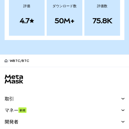
評価
ダウンロード数
評価数
4.7
50M+
75.8K
WBTC/BTC
MetaMaskサイトフッター
取引
スワップ
マネー
新規
予測
新規
購入
開発者
パーペチュアル
新規
カード
ドキュメントを表示