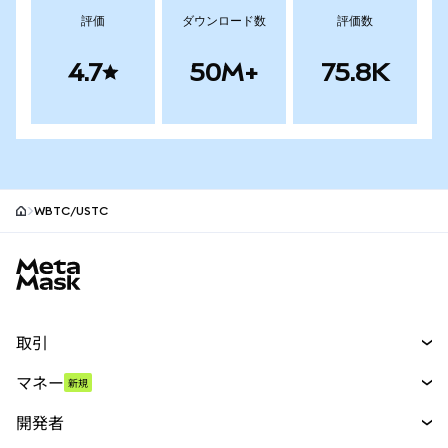
評価
ダウンロード数
評価数
4.7
50M+
75.8K
WBTC/USTC
MetaMaskサイトフッター
取引
スワップ
マネー
新規
予測
新規
購入
開発者
パーペチュアル
新規
カード
ドキュメントを表示