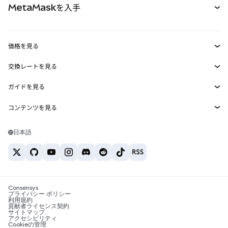
MetaMaskを入手
RWA
mUSD
新規
ダッシュボード
トランザクションシールド
収益化
Smart Accounts Kit
Agent Wallet
新規
価格を見る
埋め込みウォレット
Snaps
ビットコインの価格
交換レートを見る
MetaMask Connect
イーサリアムの価格
報酬
新規
BTC→USD
Solanaの価格
ガイドを見る
Snaps
セキュリティ
ETH→USD
BTCの購入
Shiba Inuの価格
USDT→INR
コンテンツを見る
Web3サービス
サポート
ETHの購入
Pepeの価格
ビットコインウォレット
BTC→USDT
SOLの購入
キャリア
Tetherの価格
Solanaウォレット
日本語
BTC→INR
PEPEの購入
お問い合わせ
USDCの価格
おすすめの暗号資産カード
ETH→USDT
USDTの購入
Chanlinkの価格
おすすめのモバイル暗号資産ウォレット
USDT→PHP
USDCの購入
Polymarketとは？
BTC→EUR
SHIBの購入
Consensys
税制関連ニュース
プライバシー ポリシー
利用規約
BNBの購入
貢献者ライセンス契約
暗号資産の購入方法は？
サイトマップ
アクセシビリティ
ビットコインを売るには？
Cookieの管理