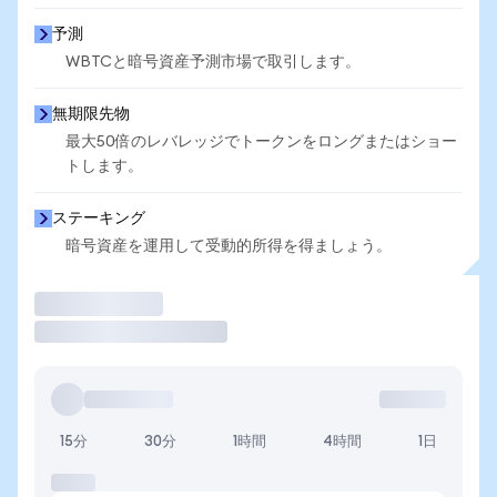
予測
WBTCと暗号資産予測市場で取引します。
無期限先物
最大50倍のレバレッジでトークンをロングまたはショー
トします。
ステーキング
暗号資産を運用して受動的所得を得ましょう。
取引
15分
30分
1時間
4時間
1日