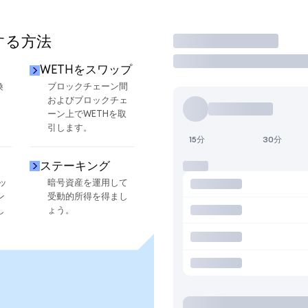
する方法
取引
WETHをスワップ
換
ブロックチェーン間
およびブロックチェ
ーン上でWETHを取
引します。
15分
30分
ステーキング
ッ
暗号資産を運用して
ン
受動的所得を得まし
し
ょう。