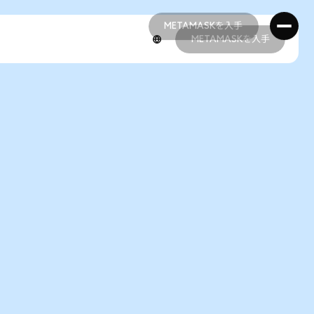
METAMASKを入手
METAMASKを入手
METAMASKを入手
METAMASKを入手