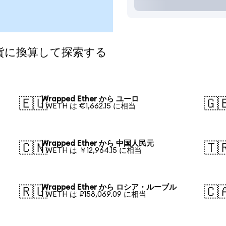
の通貨に換算して探索する
Wrapped Ether から ユーロ
🇪🇺
🇬
1 WETH は €1,662.15 に相当
Wrapped Ether から 中国人民元
🇨🇳
🇹
1 WETH は ￥12,964.15 に相当
Wrapped Ether から ロシア・ルーブル
🇷🇺
🇨
1 WETH は ₽158,069.09 に相当