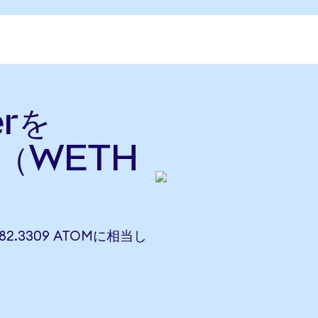
erを
換（WETH
382.3309 ATOMに相当し