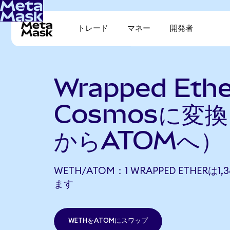
トレード
マネー
開発者
Wrapped Eth
Cosmosに変
からATOMへ）
WETH/ATOM：1 WRAPPED ETHERは1,
ます
WETHをATOMにスワップ