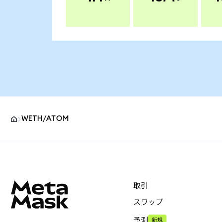
WETH/ATOM
MetaMaskサイトフッター
取引
スワップ
予測
新規