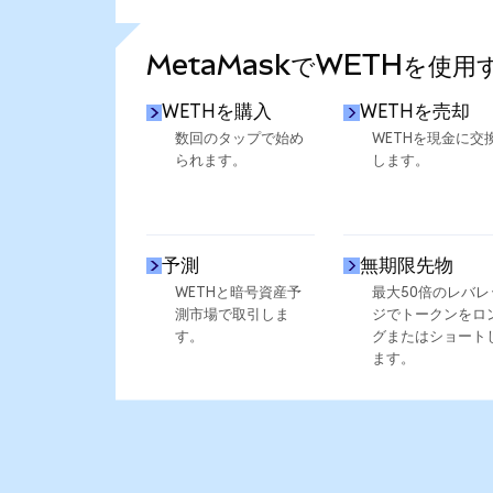
さらに統計を見る
MetaMaskでWETHを使用
WETHを購入
WETHを売却
数回のタップで始め
WETHを現金に交
られます。
します。
予測
無期限先物
WETHと暗号資産予
最大50倍のレバレ
測市場で取引しま
ジでトークンをロ
す。
グまたはショート
ます。