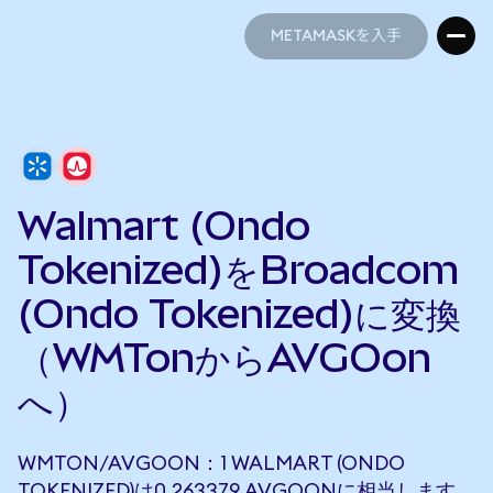
METAMASKを入手
METAMASKを入手
Walmart (Ondo
Tokenized)をBroadcom
(Ondo Tokenized)に変換
（WMTonからAVGOon
へ）
WMTON/AVGOON：1 WALMART (ONDO
TOKENIZED)は0.263379 AVGOONに相当します