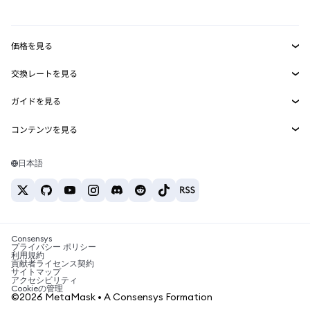
mUSD
新規
ダッシュボード
トランザクションシールド
収益化
Smart Accounts Kit
Agent Wallet
新規
価格を見る
埋め込みウォレット
Snaps
ビットコインの価格
交換レートを見る
MetaMask Connect
イーサリアムの価格
報酬
新規
BTC→USD
Solanaの価格
ガイドを見る
Snaps
セキュリティ
ETH→USD
BTCの購入
Shiba Inuの価格
USDT→INR
コンテンツを見る
Web3サービス
サポート
ETHの購入
Pepeの価格
ビットコインウォレット
BTC→USDT
SOLの購入
キャリア
Tetherの価格
Solanaウォレット
日本語
BTC→INR
PEPEの購入
お問い合わせ
USDCの価格
おすすめの暗号資産カード
ETH→USDT
USDTの購入
Chanlinkの価格
おすすめのモバイル暗号資産ウォレット
USDT→PHP
USDCの購入
Polymarketとは？
BTC→EUR
SHIBの購入
Consensys
税制関連ニュース
プライバシー ポリシー
利用規約
BNBの購入
貢献者ライセンス契約
暗号資産の購入方法は？
サイトマップ
アクセシビリティ
ビットコインを売るには？
Cookieの管理
©2026 MetaMask • A Consensys Formation