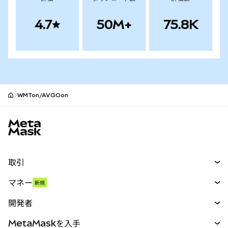
4.7
50M+
75.8K
WMTon/AVGOon
MetaMaskサイトフッター
取引
スワップ
マネー
新規
予測
新規
購入
開発者
パーペチュアル
新規
カード
ドキュメントを表示
MetaMaskを入手
RWA