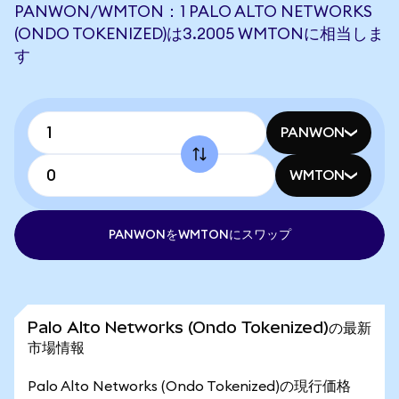
PANWON/WMTON：1 PALO ALTO NETWORKS
(ONDO TOKENIZED)は3.2005 WMTONに相当しま
す
PANWON
WMTON
PANWONをWMTONにスワップ
Palo Alto Networks (Ondo Tokenized)の最新
市場情報
Palo Alto Networks (Ondo Tokenized)の現行価格