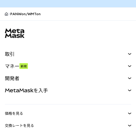
PANWon/WMTon
MetaMaskサイトフッター
取引
スワップ
マネー
新規
予測
新規
購入
開発者
パーペチュアル
新規
カード
ドキュメントを表示
MetaMaskを入手
RWA
mUSD
新規
ダッシュボード
トランザクションシールド
収益化
Smart Accounts Kit
Agent Wallet
新規
価格を見る
埋め込みウォレット
Snaps
ビットコインの価格
交換レートを見る
MetaMask Connect
イーサリアムの価格
報酬
新規
BTC→USD