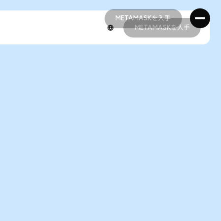
METAMASKを入手
METAMASKを入手
METAMASKを入手
METAMASKを入手