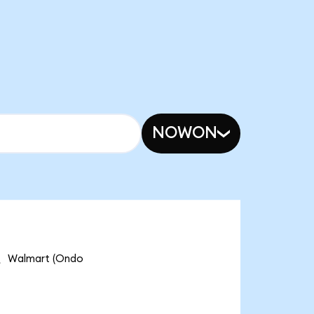
NOWON
almart (Ondo