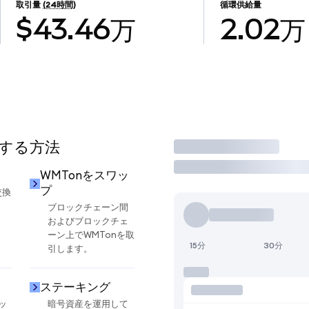
取引量
(24時間)
循環供給量
$43.46万
2.02万
用する方法
取引
WMTonをスワッ
プ
交換
ブロックチェーン間
およびブロックチェ
ーン上でWMTonを取
15分
30分
引します。
ステーキング
ッ
暗号資産を運用して