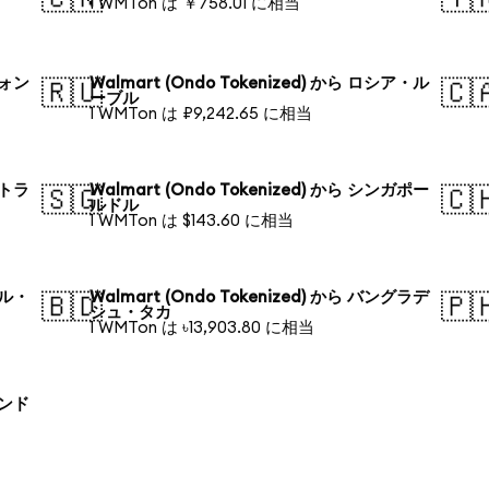
1 WMTon は ￥758.01 に相当
ウォン
Walmart (Ondo Tokenized) から ロシア・ル
🇷🇺
🇨
ーブル
1 WMTon は ₽9,242.65 に相当
ストラ
Walmart (Ondo Tokenized) から シンガポー
🇸🇬
🇨
ルドル
1 WMTon は $143.60 に相当
ジル・
Walmart (Ondo Tokenized) から バングラデ
🇧🇩
🇵
シュ・タカ
1 WMTon は ৳13,903.80 に相当
ランド