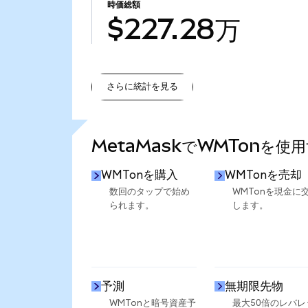
時価総額
$227.28万
さらに統計を見る
さらに統計を見る
MetaMaskでWMTonを使
WMTonを購入
WMTonを売却
数回のタップで始め
WMTonを現金に
られます。
します。
予測
無期限先物
WMTonと暗号資産予
最大50倍のレバレ