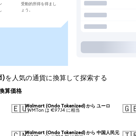
ン
受動的所得を得まし
し
ょう。
nized)を人気の通貨に換算して探索する
日の換算価格
Walmart (Ondo Tokenized) から ユーロ
🇪🇺
🇬
1 WMTon は €97.14 に相当
Walmart (Ondo Tokenized) から 中国人民元
🇨🇳
🇹