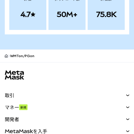
4.7
50M+
75.8K
WMTon/PGon
MetaMaskサイトフッター
取引
スワップ
マネー
新規
予測
新規
購入
開発者
パーペチュアル
新規
カード
ドキュメントを表示
MetaMaskを入手
RWA