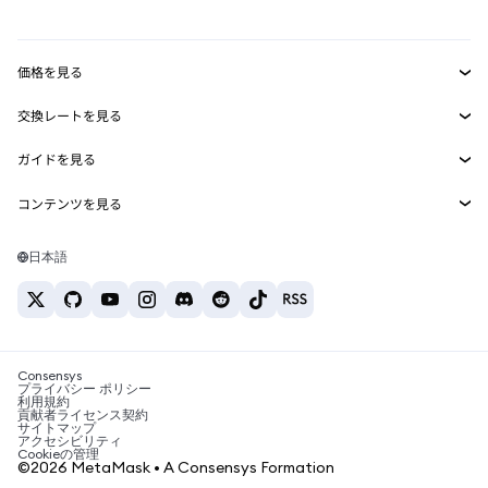
mUSD
新規
ダッシュボード
トランザクションシールド
収益化
Smart Accounts Kit
Agent Wallet
新規
価格を見る
埋め込みウォレット
Snaps
ビットコインの価格
交換レートを見る
MetaMask Connect
イーサリアムの価格
報酬
新規
BTC→USD
Solanaの価格
ガイドを見る
Snaps
セキュリティ
ETH→USD
BTCの購入
Shiba Inuの価格
USDT→INR
コンテンツを見る
Web3サービス
サポート
ETHの購入
Pepeの価格
ビットコインウォレット
BTC→USDT
SOLの購入
キャリア
Tetherの価格
Solanaウォレット
日本語
BTC→INR
PEPEの購入
お問い合わせ
USDCの価格
おすすめの暗号資産カード
ETH→USDT
USDTの購入
Chanlinkの価格
おすすめのモバイル暗号資産ウォレット
USDT→PHP
USDCの購入
Polymarketとは？
BTC→EUR
SHIBの購入
Consensys
税制関連ニュース
プライバシー ポリシー
利用規約
BNBの購入
貢献者ライセンス契約
暗号資産の購入方法は？
サイトマップ
アクセシビリティ
ビットコインを売るには？
Cookieの管理
©2026 MetaMask • A Consensys Formation