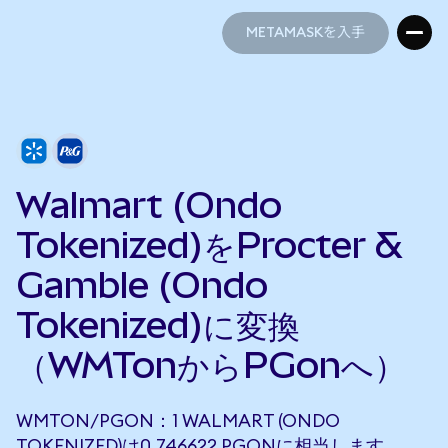
METAMASKを入手
METAMASKを入手
Walmart (Ondo
Tokenized)をProcter &
Gamble (Ondo
Tokenized)に変換
（WMTonからPGonへ）
WMTON/PGON：1 WALMART (ONDO
TOKENIZED)は0.746622 PGONに相当します