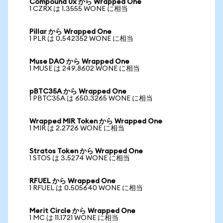
Compound 0x から Wrapped One
1 CZRX は 1.3555 WONE に相当
Pillar から Wrapped One
1 PLR は 0.542352 WONE に相当
Muse DAO から Wrapped One
1 MUSE は 249.8602 WONE に相当
pBTC35A から Wrapped One
1 PBTC35A は 650.3265 WONE に相当
Wrapped MIR Token から Wrapped One
1 MIR は 2.2726 WONE に相当
Stratos Token から Wrapped One
1 STOS は 3.5274 WONE に相当
RFUEL から Wrapped One
1 RFUEL は 0.505640 WONE に相当
Merit Circle から Wrapped One
1 MC は 11.1721 WONE に相当