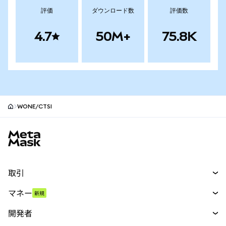
評価
ダウンロード数
評価数
4.7
50M+
75.8K
WONE/CTSI
MetaMaskサイトフッター
取引
スワップ
マネー
新規
予測
新規
購入
開発者
パーペチュアル
新規
カード
ドキュメントを表示