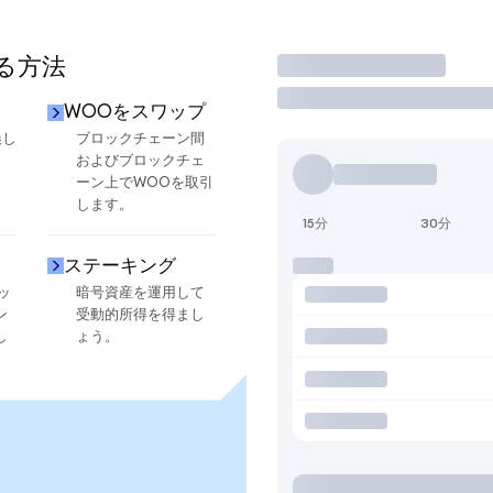
する方法
取引
WOOをスワップ
換し
ブロックチェーン間
およびブロックチェ
ーン上でWOOを取引
します。
15分
30分
ステーキング
ッ
暗号資産を運用して
ン
受動的所得を得まし
し
ょう。