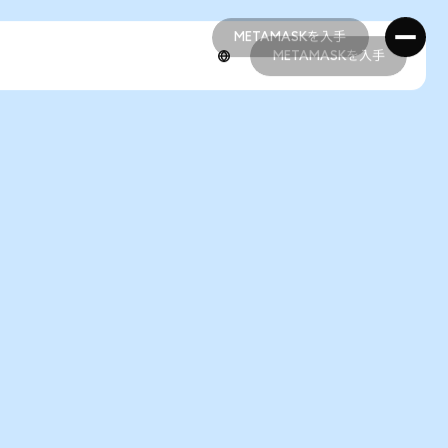
METAMASKを入手
METAMASKを入手
METAMASKを入手
METAMASKを入手