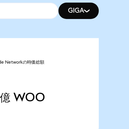
GIGA
de Networkの時価総額
9億
WOO