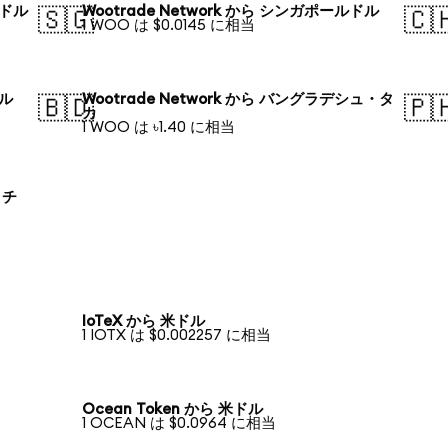
アドル
Wootrade Network から シンガポールドル
🇸🇬
🇨
1 WOO は $0.0145 に相当
アル
Wootrade Network から バングラデシュ・タ
🇧🇩
🇵
カ
1 WOO は ৳1.40 に相当
ロチ
IoTeX から 米ドル
1 IOTX は $0.002257 に相当
Ocean Token から 米ドル
1 OCEAN は $0.0964 に相当