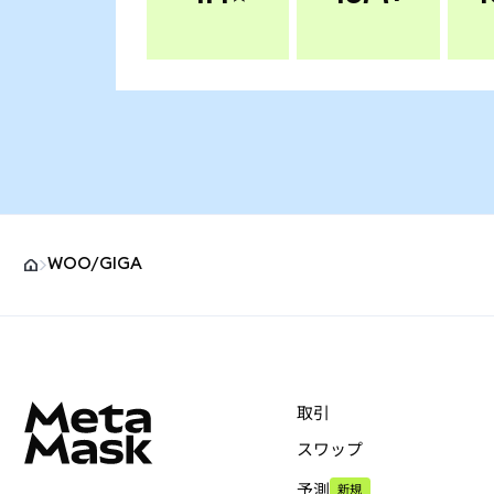
WOO/GIGA
MetaMaskサイトフッター
取引
スワップ
予測
新規